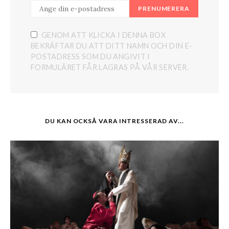
PRENUMERERA
GENOM ATT KLICKA I DENNA BOX
BEKRÄFTAR DU ATT DITT NAMN OCH DIN E-
POSTADRESS SOM DU ANGIVIT I
FORMULÄRET FÅR LAGRAS PÅ VÅR SERVER.
DU KAN OCKSÅ VARA INTRESSERAD AV...