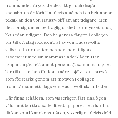
främmande intryck; de bleksiktiga och disiga
snapshoten är förhållandevis små och i en helt annan
teknik än den von Hausswolff använt tidigare. Men
det rör sig om en bedräglig olikhet, för mycket är sig
likt sedan tidigare. Den beigerosa färgen i collagen
blir till ett slags koncentrat av von Hausswolffs
välbekanta draperier, och som hon tidigare
associerat med sin mammas underkläder. Här
skapar färgen ett annat personligt sammanhang och
blir till ett tecken för konstnären själv – ett intryck
som förstärks genom att motiven i collagen
framstår som ett slags von Hausswolffska urbilder.
Här finns schäfern, som visserligen fått sina ögon
våldsamt bortkrafsade direkt i pappret, och här finns
flickan som liknar konstnären, visserligen delvis dold