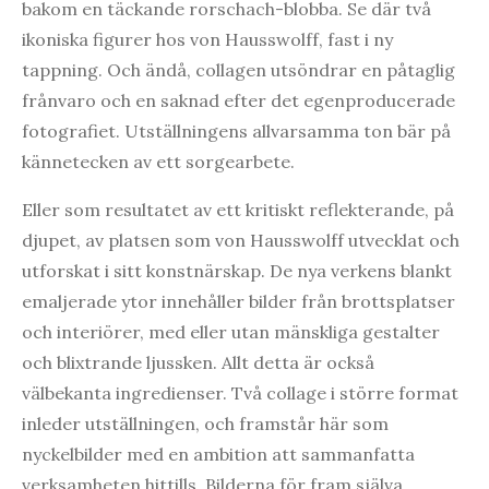
bakom en täckande rorschach-blobba. Se där två
ikoniska figurer hos von Hausswolff, fast i ny
tappning. Och ändå, collagen utsöndrar en påtaglig
frånvaro och en saknad efter det egenproducerade
fotografiet. Utställningens allvarsamma ton bär på
kännetecken av ett sorgearbete.
Eller som resultatet av ett kritiskt reflekterande, på
djupet, av platsen som von Hausswolff utvecklat och
utforskat i sitt konstnärskap. De nya verkens blankt
emaljerade ytor innehåller bilder från brottsplatser
och interiörer, med eller utan mänskliga gestalter
och blixtrande ljussken. Allt detta är också
välbekanta ingredienser. Två collage i större format
inleder utställningen, och framstår här som
nyckelbilder med en ambition att sammanfatta
verksamheten hittills. Bilderna för fram själva