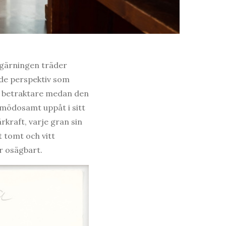
 gärningen träder
de perspektiv som
in betraktare medan den
mödosamt uppåt i sitt
ärkraft, varje gran sin
t tomt och vitt
r osägbart.