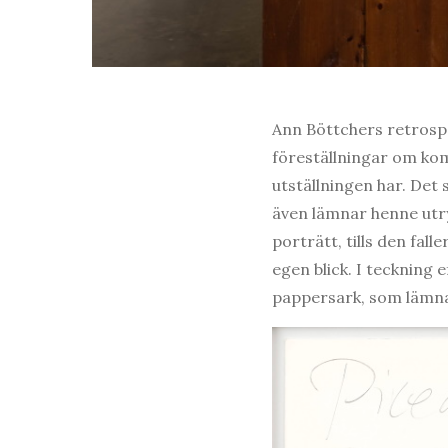
Ann Böttchers retrospe
föreställningar om ko
utställningen har. Det
även lämnar henne utr
porträtt, tills den fall
egen blick. I teckning e
pappersark, som lämnar