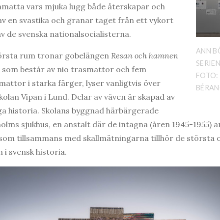
yamatta vars mjuka lugg både återskapar och
v en svastika och granar taget från ett vykort
av de svenska nationalsocialisterna.
ANN B
törsta rum tronar gobelängen
Resan och hamnen
SERIEN
 som består av nio trasmattor och fem
FOTO:
attor i starka färger, lyser vanligtvis över
BÉRAN
olan Vipan i Lund. Delar av väven är skapad av
iga historia. Skolans byggnad härbärgerade
olms sjukhus, en anstalt där de intagna (åren 1945-1955)
som tillsammans med skallmätningarna tillhör de största 
 svensk historia.