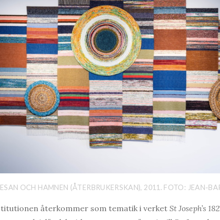
ESAN OCH HAMNEN (ÅTERBRUKERSKAN), 2011. FOTO: JEAN-B
stitutionen återkommer som tematik i verket
St Joseph’s 18