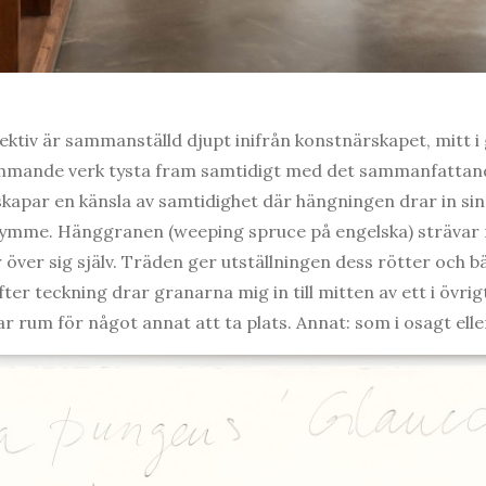
ktiv är sammanställd djupt inifrån konstnärskapet, mitt i
mmande verk tysta fram samtidigt med det sammanfattan
 skapar en känsla av samtidighet där hängningen drar in s
ymme. Hänggranen (weeping spruce på engelska) strävar 
er över sig själv. Träden ger utställningen dess rötter och b
fter teckning drar granarna mig in till mitten av ett i övrig
 rum för något annat att ta plats. Annat: som i osagt elle