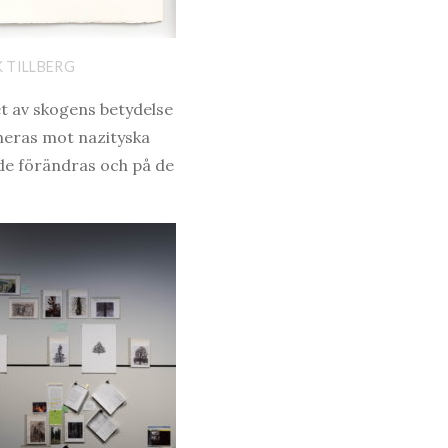
K TILLBERG
t av skogens betydelse
neras mot nazityska
de förändras och på de