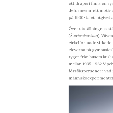
ett draperi finns en r
deformerar ett motiv a
på 1930-talet, utgivet 
Över utställningens s
(Återbrukerskan).
Väven
cirkelformade virkade m
eleverna på gymnasiesk
tyger från husets kusl
mellan 1935-1982 Vipeh
försökspersoner i vad 
människoexperimenten i