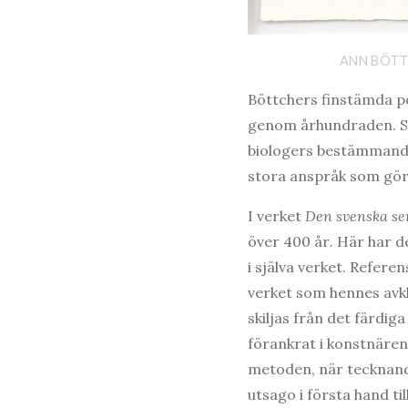
ANN BÖTTC
Böttchers finstämda p
genom århundraden. Sko
biologers bestämmande
stora anspråk som görs
I verket
Den svenska se
över 400 år
.
Här har de
i själva verket. Referen
verket som hennes avk
skiljas från det färdig
förankrat i konstnären
metoden, när tecknand
utsago i första hand ti