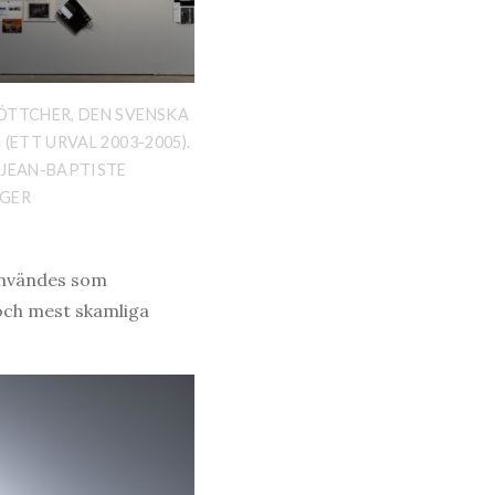
ÖTTCHER, DEN SVENSKA
 (ETT URVAL 2003-2005).
 JEAN-BAPTISTE
GER
 användes som
och mest skamliga