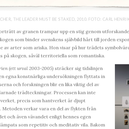
HER, THE LEADER MUST BE STAKED, 2010. FOTO: CARL HENRI
orträtt av granen trampar upp en stig genom utforskande
gen som binder svenskens självbild hårt till jorden expo
 av arter som ariska. Hon visar på hur trädets symbolvär
 på skogen, såväl territoriella som romantiska.
rien
(ett urval 2003-2005)
sträcker sig tidslinjen
n egna konstnärliga undersökningen flyttats in
serna och forskningen blir en lika viktig del av
larnade trädteckningar. Processen kan inte
a verket, precis som hantverket är djupt
. Metoden verkar vara en del av flykten från
et och även vävandet enligt hennes egen
llämpats som repetitiv och meditativ vila. Bakom