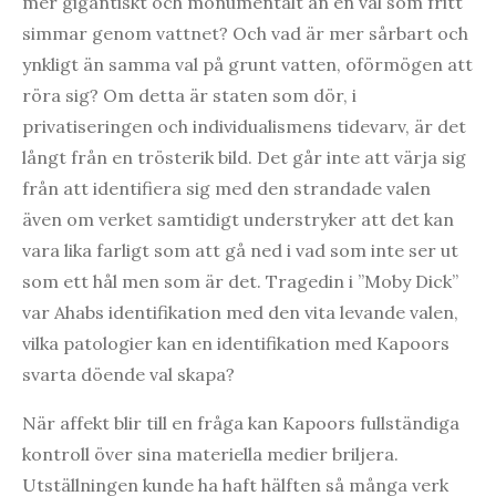
mer gigantiskt och monumentalt än en val som fritt
simmar genom vattnet? Och vad är mer sårbart och
ynkligt än samma val på grunt vatten, oförmögen att
röra sig? Om detta är staten som dör, i
privatiseringen och individualismens tidevarv, är det
långt från en trösterik bild. Det går inte att värja sig
från att identifiera sig med den strandade valen
även om verket samtidigt understryker att det kan
vara lika farligt som att gå ned i vad som inte ser ut
som ett hål men som är det. Tragedin i ”Moby Dick”
var Ahabs identifikation med den vita levande valen,
vilka patologier kan en identifikation med Kapoors
svarta döende val skapa?
När affekt blir till en fråga kan Kapoors fullständiga
kontroll över sina materiella medier briljera.
Utställningen kunde ha haft hälften så många verk