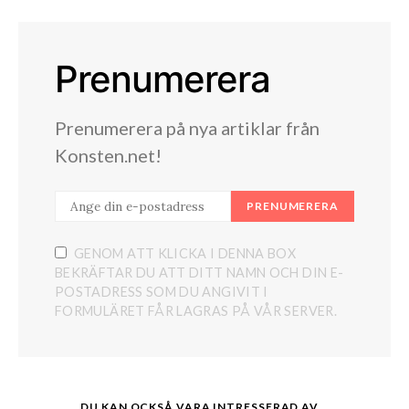
Prenumerera
Prenumerera på nya artiklar från
Konsten.net!
PRENUMERERA
GENOM ATT KLICKA I DENNA BOX
BEKRÄFTAR DU ATT DITT NAMN OCH DIN E-
POSTADRESS SOM DU ANGIVIT I
FORMULÄRET FÅR LAGRAS PÅ VÅR SERVER.
DU KAN OCKSÅ VARA INTRESSERAD AV...