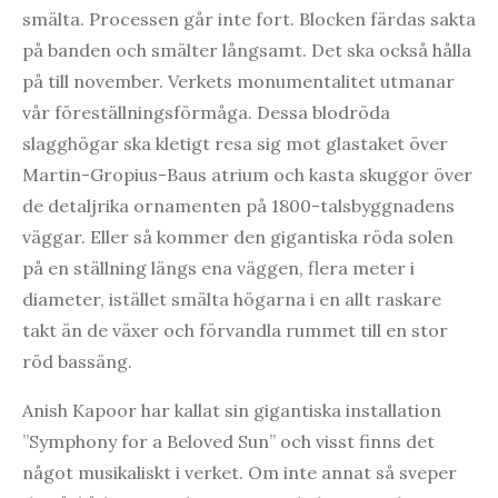
smälta. Processen går inte fort. Blocken färdas sakta
på banden och smälter långsamt. Det ska också hålla
på till november. Verkets monumentalitet utmanar
vår föreställningsförmåga. Dessa blodröda
slagghögar ska kletigt resa sig mot glastaket över
Martin-Gropius-Baus atrium och kasta skuggor över
de detaljrika ornamenten på 1800-talsbyggnadens
väggar. Eller så kommer den gigantiska röda solen
på en ställning längs ena väggen, flera meter i
diameter, istället smälta högarna i en allt raskare
takt än de växer och förvandla rummet till en stor
röd bassäng.
Anish Kapoor har kallat sin gigantiska installation
”Symphony for a Beloved Sun” och visst finns det
något musikaliskt i verket. Om inte annat så sveper