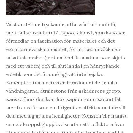
Visst är det medryckande, ofta svårt att motstå,
men vad är resultatet? Kapoors konst, som kanonen,
förmedlar en fascination för materialet och det
egna karnevalska uppsåtet, för att sedan väcka en
misstänksamhet (mot en blodlik substans som skjuts
med ett vapen) och till slut landa i en hänryckande
estetik som det är omöjligt att inte bejaka.
Konceptet, tanken, texten försvinner i de snabba
vändningarna, åtminstone från åskådarens grepp.
Kanske finns den kvar hos Kapoor som i sådant fall
mer framstår som en dirigent av affekt, som inte vill
dela med sig av sina hemligheter. Konsten blir främst
en naiv kroppslig upplevelse utan att reflektera över
att samma förhållningsätt utanför konstens värld, i