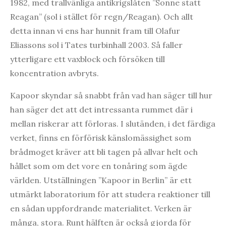
1982, med trallvänliga antikrigslåten ”Sonne statt
Reagan” (sol i stället för regn/Reagan). Och allt
detta innan vi ens har hunnit fram till Olafur
Eliassons sol i Tates turbinhall 2003. Så faller
ytterligare ett vaxblock och försöken till
koncentration avbryts.
Kapoor skyndar så snabbt från vad han säger till hur
han säger det att det intressanta rummet där i
mellan riskerar att förloras. I slutänden, i det färdiga
verket, finns en förförisk känslomässighet som
brådmoget kräver att bli tagen på allvar helt och
hållet som om det vore en tonåring som ägde
världen. Utställningen ”Kapoor in Berlin” är ett
utmärkt laboratorium för att studera reaktioner till
en sådan uppfordrande materialitet. Verken är
många, stora. Runt hälften är också gjorda för