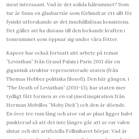
mest intressant. Vad är det solida hålrummet? Som
tur är finns en glasbarriär som förhindrar ett allt för
fysiskt utforskande av det innehållslösas konsistens.
Det gäller att ha distans till den lockande kraften i
tomrummet som öppnar sig under våra fötter.
Kapoor har också fortsatt sitt arbete på temat
”Leviathan” från Grand Palais i Paris 2011 där en
gigantisk struktur representerade staten (från
Thomas Hobbes politiska filosofi). Den här gången, i
”The Death of Leviathan” (2011-13), har staten mer
tydligt fått formen av en val (med inspiration från
Herman Melvilles ”Moby Dick”) och den är döende.
En över tre rum lång och stor val av plast ligger halvt
punkterad så att det inte längre går att se var valen
slutar och det artificiella Fellinihavet börjar. Vad är