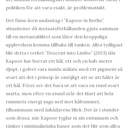
politiken för att vara exakt, är problematiskt.
Det finns även undantag i ”Kapoor in Berlin”,
situationer då motsatsförhållanden gjuts samman
till en metastabilitet som låter den kroppsliga
upplevelsen komma tillbaka till tanken. Allra tydligast
blir detta i verket ”Descent into Limbo” (2013) där
Kapoor har borrat ett hål, ett och en halv meter
djupt, i golvet vars insida målats med ett pigment så
svart att det i princip är omöjligt att se att hålet är
ett hål. Först ser det bara ut att vara en rund svart
matta, men efter en stund står det klart att hela
rummets energi sugs ned mot hålrummet,
tillsammans med åskådarens blick. Det är i stunder
som dessa, när Kapoor tyglar in sin entusiasm och
tänker i minimalistiska banor som det blir som allra