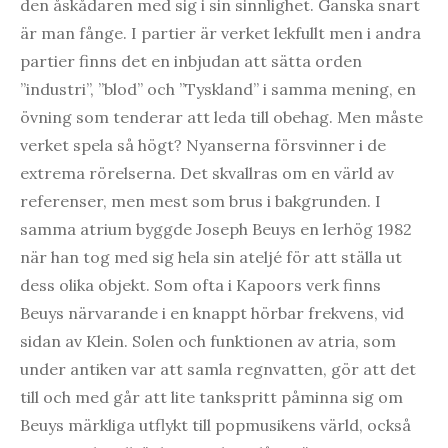
den åskådaren med sig i sin sinnlighet. Ganska snart
är man fånge. I partier är verket lekfullt men i andra
partier finns det en inbjudan att sätta orden
”industri”, ”blod” och ”Tyskland” i samma mening, en
övning som tenderar att leda till obehag. Men måste
verket spela så högt? Nyanserna försvinner i de
extrema rörelserna. Det skvallras om en värld av
referenser, men mest som brus i bakgrunden. I
samma atrium byggde Joseph Beuys en lerhög 1982
när han tog med sig hela sin ateljé för att ställa ut
dess olika objekt. Som ofta i Kapoors verk finns
Beuys närvarande i en knappt hörbar frekvens, vid
sidan av Klein. Solen och funktionen av atria, som
under antiken var att samla regnvatten, gör att det
till och med går att lite tankspritt påminna sig om
Beuys märkliga utflykt till popmusikens värld, också