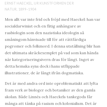
ERNST HAECKEL, UR KUNSTFORMEN DER
NATUR, 1899–1904
Men allt var inte frid och fröjd med Haeckel: han var
socialdarwinist och en flitig anhängare av
rasbiologin som den nazistiska ideologin så
småningom hänvisade till för att rättfärdiga
pogromer och folkmord. I denna utställning blir han
det ultimata skräckexemplet på vad som kan hända
när kategoriseringsivern dras för långt. Inget av
detta hemska syns dock i hans utflippade
illustrationer, de är långt ifrån dogmatiska.
Det är med andra ord inte oproblematiskt att lyfta
fram verk av biologer och botaniker av den gamla
skolan. Både Linnés och Haeckels tankegods får
många att tänka på rasism och kolonialism. Det är