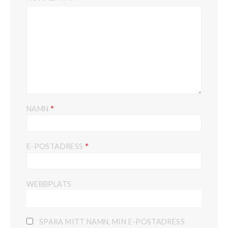
*
NAMN
*
E-POSTADRESS
WEBBPLATS
SPARA MITT NAMN, MIN E-POSTADRESS