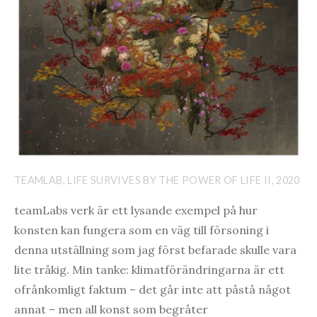
TEAMLAB, LIFE SURVIVES BY THE POWER OF LIFE II, 2020
teamLabs verk är ett lysande exempel på hur
konsten kan fungera som en väg till försoning i
denna utställning som jag först befarade skulle vara
lite tråkig. Min tanke: klimatförändringarna är ett
ofrånkomligt faktum – det går inte att påstå något
annat – men all konst som begråter