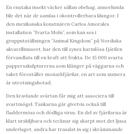
En enstaka insekt väcker sällan obehag, annorlunda
blir det när de samlas i okontrollerbara klungor. I
den mexikanska konstnären Carlos Amorales
installation ”Svarta Moln”, som kan ses i
grupputställningen ”Animal Kingdom” på Nordiska
akvarellmuseet, har den till synes harmlösa fjärilen
förvandlats till en kraft att frukta. De 15 000 svarta
pappersskulpturerna som klänger på väggarna och
taket föreställer monarkfjärilar, en art som numera
är utrotningshotad.
Den kravlande svärtan får mig att associera till
svartmögel. Tankarna går givetvis också till
fladdermöss och dödliga virus. En del av fjärilarna är
klart urskiljbara och tecknar sig skarpt mot det ljusa
underlaget, andra har trasslat in sig i skrämmande