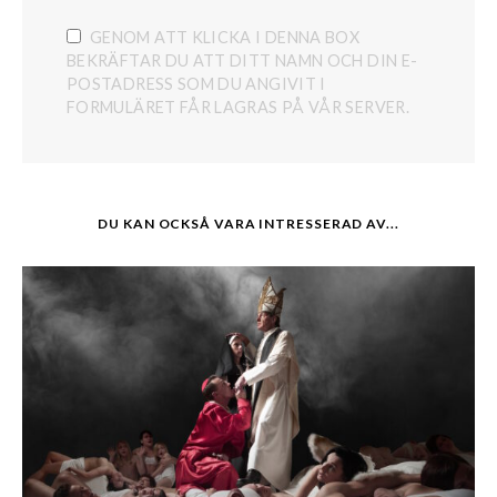
GENOM ATT KLICKA I DENNA BOX
BEKRÄFTAR DU ATT DITT NAMN OCH DIN E-
POSTADRESS SOM DU ANGIVIT I
FORMULÄRET FÅR LAGRAS PÅ VÅR SERVER.
DU KAN OCKSÅ VARA INTRESSERAD AV...