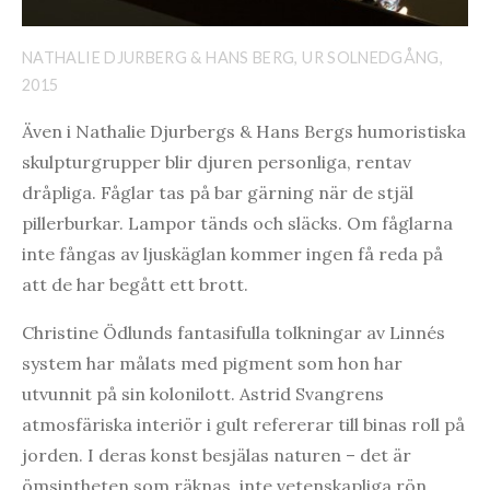
NATHALIE DJURBERG & HANS BERG, UR SOLNEDGÅNG,
2015
Även i Nathalie Djurbergs & Hans Bergs humoristiska
skulpturgrupper blir djuren personliga, rentav
dråpliga. Fåglar tas på bar gärning när de stjäl
pillerburkar. Lampor tänds och släcks. Om fåglarna
inte fångas av ljuskäglan kommer ingen få reda på
att de har begått ett brott.
Christine Ödlunds fantasifulla tolkningar av Linnés
system har målats med pigment som hon har
utvunnit på sin kolonilott. Astrid Svangrens
atmosfäriska interiör i gult refererar till binas roll på
jorden. I deras konst besjälas naturen – det är
ömsintheten som räknas, inte vetenskapliga rön.