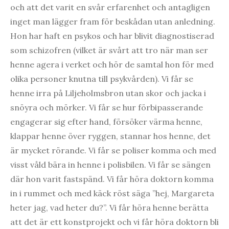
och att det varit en svår erfarenhet och antagligen
inget man lägger fram för beskådan utan anledning.
Hon har haft en psykos och har blivit diagnostiserad
som schizofren (vilket är svårt att tro när man ser
henne agera i verket och hör de samtal hon för med
olika personer knutna till psykvården). Vi får se
henne irra på Liljeholmsbron utan skor och jacka i
snöyra och mörker. Vi får se hur förbipasserande
engagerar sig efter hand, försöker värma henne,
klappar henne över ryggen, stannar hos henne, det
är mycket rörande. Vi får se poliser komma och med
visst våld bära in henne i polisbilen. Vi får se sängen
där hon varit fastspänd. Vi får höra doktorn komma
in i rummet och med käck röst säga ”hej, Margareta
heter jag, vad heter du?”. Vi får höra henne berätta
att det är ett konstprojekt och vi får höra doktorn bli