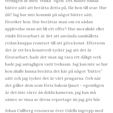
verkligen är med ”friska” ögon. Det måste finnas
bättre sätt att berätta detta på, får hon till svar. Hur
då? Jag har inte kommit på något bättre sätt,
försöker hon. Hur berättar man om en sådan
upplevelse utan att bli ett offer? Hur moraliskt eller
etiskt försvarbart är det att använda samhällets
redan knappa resurser till att göra konst. Eftersom
det är ett bra konstverk tycker jag att det är
försvarbart, hade det visat sig vara ett dåligt verk
hade jag antagligen varit tveksam. Jag kan inte se hur
hon skulle kunna berätta det här på något ”bättre”
sätt och jag tycker det är värt pengarna. Och när
det gäller dem som förts bakom ljuset – egentligen
är det inte värre än dolda kameran, jag kan må
sämre av vissa av deras reportage än jag gör här.
Johan Cullberg resonerar över Odells ingrepp med