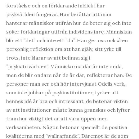
förståelse och en förklarande inblick i hur
psykvärlden fungerar. Han berättar att man
hanterar människor utifrån hur de beter sig och inte
söker förklaringar utifrån individens inre. Människan
blir ett ”det” och inte ett ”du”. Han ger oss också en
personlig reflektion om att han själv, sitt yrke till
trots, inte klarar av att befinna sig i
”psykiatrivärlden”. Människorna där är inte onda,
men de blir ondare när de är där, reflekterar han. De
personer man ser och hör intervjuas i Odells verk,
som inte jobbar på psykinstitutioner, tycker att
hennes idé är bra och intressant, de betonar vikten
av att institutioner måste kunna granskas och lyfter
fram hur viktigt det är att vara öppen med
verksamheten. Någon betonar speciellt de positiva
kvalitéerna med ”wallraffande”. Däremot är de som