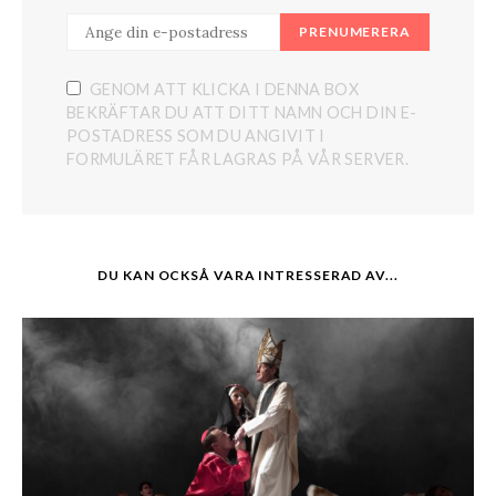
PRENUMERERA
GENOM ATT KLICKA I DENNA BOX
BEKRÄFTAR DU ATT DITT NAMN OCH DIN E-
POSTADRESS SOM DU ANGIVIT I
FORMULÄRET FÅR LAGRAS PÅ VÅR SERVER.
DU KAN OCKSÅ VARA INTRESSERAD AV...