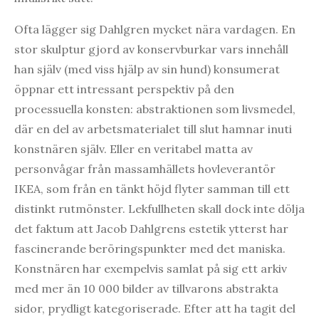
Ofta lägger sig Dahlgren mycket nära vardagen. En
stor skulptur gjord av konservburkar vars innehåll
han själv (med viss hjälp av sin hund) konsumerat
öppnar ett intressant perspektiv på den
processuella konsten: abstraktionen som livsmedel,
där en del av arbetsmaterialet till slut hamnar inuti
konstnären själv. Eller en veritabel matta av
personvågar från massamhällets hovleverantör
IKEA, som från en tänkt höjd flyter samman till ett
distinkt rutmönster. Lekfullheten skall dock inte dölja
det faktum att Jacob Dahlgrens estetik ytterst har
fascinerande beröringspunkter med det maniska.
Konstnären har exempelvis samlat på sig ett arkiv
med mer än 10 000 bilder av tillvarons abstrakta
sidor, prydligt kategoriserade. Efter att ha tagit del