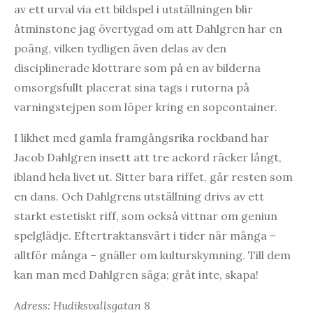
av ett urval via ett bildspel i utställningen blir
åtminstone jag övertygad om att Dahlgren har en
poäng, vilken tydligen även delas av den
disciplinerade klottrare som på en av bilderna
omsorgsfullt placerat sina tags i rutorna på
varningstejpen som löper kring en sopcontainer.
I likhet med gamla framgångsrika rockband har
Jacob Dahlgren insett att tre ackord räcker långt,
ibland hela livet ut. Sitter bara riffet, går resten som
en dans. Och Dahlgrens utställning drivs av ett
starkt estetiskt riff, som också vittnar om geniun
spelglädje. Eftertraktansvärt i tider när många –
alltför många – gnäller om kulturskymning. Till dem
kan man med Dahlgren säga; gråt inte, skapa!
Adress: Hudiksvallsgatan 8