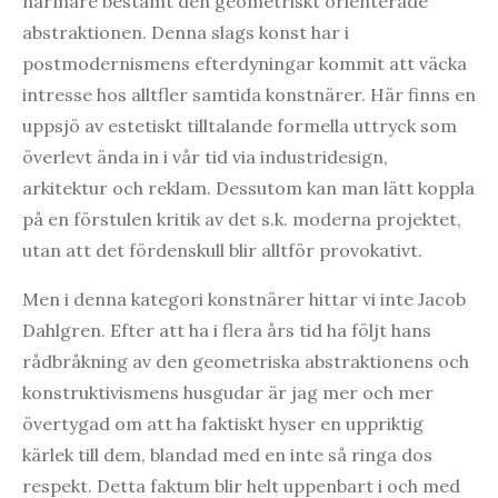
närmare bestämt den geometriskt orienterade
abstraktionen. Denna slags konst har i
postmodernismens efterdyningar kommit att väcka
intresse hos alltfler samtida konstnärer. Här finns en
uppsjö av estetiskt tilltalande formella uttryck som
överlevt ända in i vår tid via industridesign,
arkitektur och reklam. Dessutom kan man lätt koppla
på en förstulen kritik av det s.k. moderna projektet,
utan att det fördenskull blir alltför provokativt.
Men i denna kategori konstnärer hittar vi inte Jacob
Dahlgren. Efter att ha i flera års tid ha följt hans
rådbråkning av den geometriska abstraktionens och
konstruktivismens husgudar är jag mer och mer
övertygad om att ha faktiskt hyser en uppriktig
kärlek till dem, blandad med en inte så ringa dos
respekt. Detta faktum blir helt uppenbart i och med