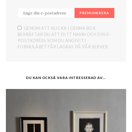
PRENUMERERA
GENOM ATT KLICKA I DENNA BOX
BEKRÄFTAR DU ATT DITT NAMN OCH DIN E-
POSTADRESS SOM DU ANGIVIT I
FORMULÄRET FÅR LAGRAS PÅ VÅR SERVER.
DU KAN OCKSÅ VARA INTRESSERAD AV...