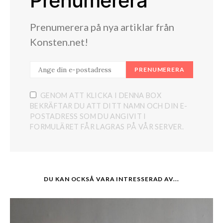
Prenumerera
Prenumerera på nya artiklar från
Konsten.net!
PRENUMERERA
GENOM ATT KLICKA I DENNA BOX
BEKRÄFTAR DU ATT DITT NAMN OCH DIN E-
POSTADRESS SOM DU ANGIVIT I
FORMULÄRET FÅR LAGRAS PÅ VÅR SERVER.
DU KAN OCKSÅ VARA INTRESSERAD AV...