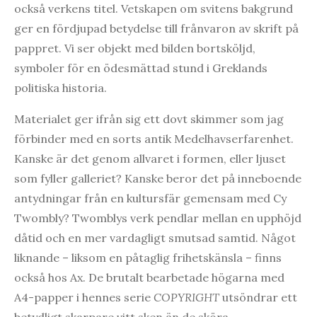
också verkens titel. Vetskapen om svitens bakgrund
ger en fördjupad betydelse till frånvaron av skrift på
pappret. Vi ser objekt med bilden bortsköljd,
symboler för en ödesmättad stund i Greklands
politiska historia.
Materialet ger ifrån sig ett dovt skimmer som jag
förbinder med en sorts antik Medelhavserfarenhet.
Kanske är det genom allvaret i formen, eller ljuset
som fyller galleriet? Kanske beror det på inneboende
antydningar från en kultursfär gemensam med Cy
Twombly? Twomblys verk pendlar mellan en upphöjd
dåtid och en mer vardagligt smutsad samtid. Något
liknande – liksom en påtaglig frihetskänsla – finns
också hos Ax. De brutalt bearbetade högarna med
A4-papper i hennes serie
COPYRIGHT
utsöndrar ett
betydligt skarpare vitt sken än de sköra