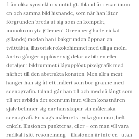
från olika synvinklar samtidigt. Ibland är resan inom
en och samma bild hisnande, som när han låter
förgrunden breda ut sig som en kompakt,
monokrom yta (Clement Greenberg hade nickat
gillande) medan han i bakgrunden öppnar en
tvättäkta, illusorisk rokokohimmel med ulliga moln.
Andra gånger upplöser sig delar av bilden eller
detaljer i bildrummet i lågupplöst pixelgrafik med
närhet till den abstrakta konsten. Men allra mest
hänger han sig åt ett måleri som bor granne med
scenografin. Ibland går han till och med så långt som
till att avbilda det scenrum inuti vilken konstnären
själv befinner sig när han skapar sin måleriska
scenografi. En slags måleriets ryska gummor, helt
enkelt. Illusionen punkteras, eller – om man vill vara
radikal i sitt resonemang – illusionen är inte en- utan