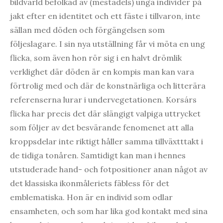
bildvärld befolkad av (mestadels) unga individer på
jakt efter en identitet och ett fäste i tillvaron, inte
sällan med döden och förgängelsen som
följeslagare. I sin nya utställning får vi möta en ung
flicka, som även hon rör sig i en halvt drömlik
verklighet där döden är en kompis man kan vara
förtrolig med och där de konstnärliga och litterära
referenserna lurar i undervegetationen. Korsárs
flicka har precis det där slängigt valpiga uttrycket
som följer av det besvärande fenomenet att alla
kroppsdelar inte riktigt håller samma tillväxtttakt i
de tidiga tonåren. Samtidigt kan man i hennes
utstuderade hand- och fotpositioner anan något av
det klassiska ikonmåleriets fäbless för det
emblematiska. Hon är en individ som odlar
ensamheten, och som har lika god kontakt med sina