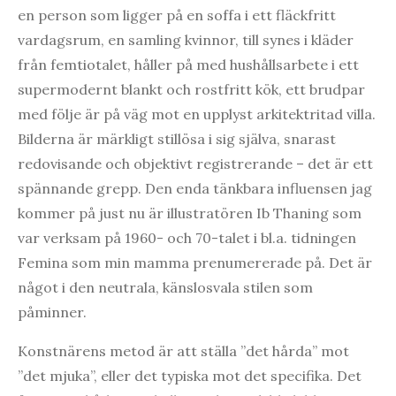
en person som ligger på en soffa i ett fläckfritt
vardagsrum, en samling kvinnor, till synes i kläder
från femtiotalet, håller på med hushållsarbete i ett
supermodernt blankt och rostfritt kök, ett brudpar
med följe är på väg mot en upplyst arkitektritad villa.
Bilderna är märkligt stillösa i sig själva, snarast
redovisande och objektivt registrerande – det är ett
spännande grepp. Den enda tänkbara influensen jag
kommer på just nu är illustratören Ib Thaning som
var verksam på 1960- och 70-talet i bl.a. tidningen
Femina som min mamma prenumererade på. Det är
något i den neutrala, känslosvala stilen som
påminner.
Konstnärens metod är att ställa ”det hårda” mot
”det mjuka”, eller det typiska mot det specifika. Det