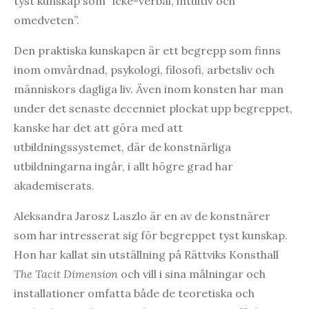
tyst kunskap som ”icke-verbal, intuitiv och
omedveten”.
Den praktiska kunskapen är ett begrepp som finns
inom omvårdnad, psykologi, filosofi, arbetsliv och
människors dagliga liv. Även inom konsten har man
under det senaste decenniet plockat upp begreppet,
kanske har det att göra med att
utbildningssystemet, där de konstnärliga
utbildningarna ingår, i allt högre grad har
akademiserats.
Aleksandra Jarosz Laszlo är en av de konstnärer
som har intresserat sig för begreppet tyst kunskap.
Hon har kallat sin utställning på Rättviks Konsthall
The Tacit Dimension
och vill i sina målningar och
installationer omfatta både de teoretiska och