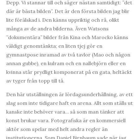
Depp. Vi stannar till och säger nästan samtidigt: ”det
där är bästa bilden”. Det är den första bilden jag blir
lite förälskad i. Den känns uppriktig och rå, olikt
många av de andra bilderna. Även Watsons
”dokumentära” bilder från Kina och Marocko känns
väldigt genomtänkta; en liten tjej gör en
gymnastpose inramad av två tavlor (Mao och någon
annan gubbe), en kulram och en nallebjörn eller en
kvinna står prydligt komponerat på en gata, heltäckt
av tyger från topp till tå.
Den här utställningen är lördagsunderhållning, av ett
slag som inte tidigare haft en arena. Allt som ställs ut
kanske inte behöver vara… så som man tänker att
konst brukar vara. Fotografiska är en kommersiell
aktör som spelar med helt andra regler än
institutionerna. Som Daniel Birnbaum sade när jag