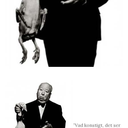
”Vad konstigt, det ser