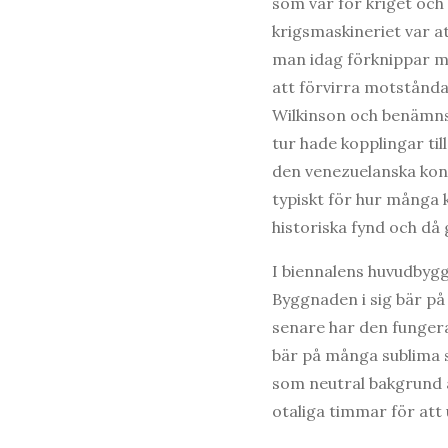
som var för kriget och
krigsmaskineriet var a
man idag förknippar me
att förvirra motstånd
Wilkinson och benämns 
tur hade kopplingar ti
den venezuelanska kons
typiskt för hur många 
historiska fynd och då 
I biennalens huvudbyg
Byggnaden i sig bär på
senare har den fungera
bär på många sublima sp
som neutral bakgrund a
otaliga timmar för att