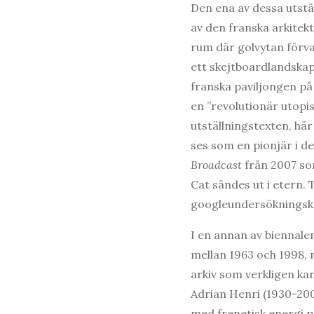
Den ena av dessa utstäl
av den franska arkitekt
rum där golvytan förv
ett skejtboardlandskap
franska paviljongen på
en ”revolutionär utopis
utställningstexten, hä
ses som en pionjär i d
Broadcast
från 2007 so
Cat sändes ut i etern. T
googleundersökningsk
I en annan av biennalen
mellan 1963 och 1998, 
arkiv som verkligen ka
Adrian Henri (1930-20
med frenetisk energi p