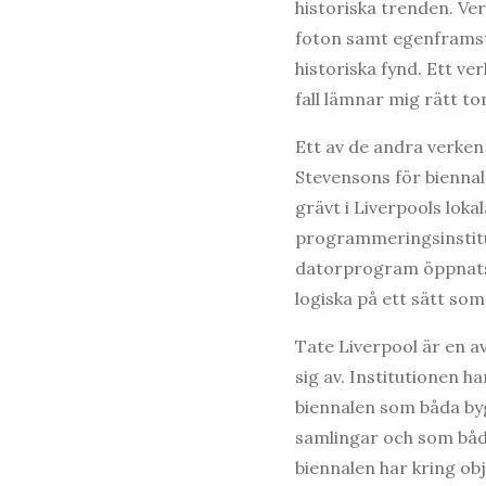
historiska trenden. Ve
foton samt egenframst
historiska fynd. Ett ve
fall lämnar mig rätt to
Ett av de andra verke
Stevensons för bienna
grävt i Liverpools lok
programmeringsinstitut
datorprogram öppnats o
logiska på ett sätt som
Tate Liverpool är en a
sig av. Institutionen h
biennalen som båda by
samlingar och som båda
biennalen har kring ob