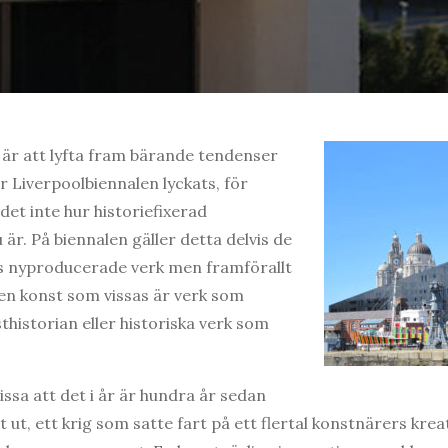
är att lyfta fram bärande tendenser
 Liverpoolbiennalen lyckats, för
 det inte hur historiefixerad
är. På biennalen gäller detta delvis de
s nyproducerade verk men framförallt
den konst som vissas är verk som
thistorian eller historiska verk som
ssa att det i år är hundra år sedan
t ut, ett krig som satte fart på ett flertal konstnärers kre