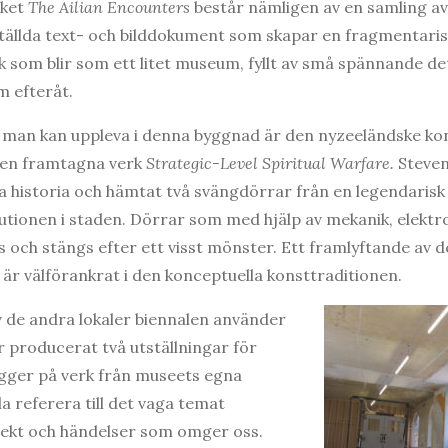
rket
The Ailian Encounters
består nämligen av en samling av
ällda text- och bilddokument som skapar en fragmentaris
rk som blir som ett litet museum, fyllt av små spännande det
m efteråt.
n man kan uppleva i denna byggnad är den nyzeeländske ko
len framtagna verk
Strategic-Level Spiritual Warfare.
Steven
ala historia och hämtat två svängdörrar från en legendaris
ionen i staden. Dörrar som med hjälp av mekanik, elektro
ch stängs efter ett visst mönster. Ett framlyftande av det
 är välförankrat i den konceptuella konsttraditionen.
v de andra lokaler biennalen använder
ar producerat två utställningar för
gger på verk från museets egna
 referera till det vaga temat
jekt och händelser som omger oss.