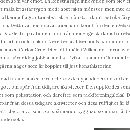
 dem som var emot. En konstnärliga innovation som blev en
tt måla krigsfartygen med i abstrakta mönster, men inte 
d kamouflage, utan abstrakta mönster i kontrastrika färg
arna. Detta var en innovationen som kom från den engel
Dazzle. Inspirationen kom från den engelska konströrelse
ll futurism och kubism. Nere i en av Liverpools hamndockor 
tnären Carlos Cruz-Diez låtit måla i Wilkinsons form av m
konstnärer idag jobbar med att lyfta fram mer eller mind
gärna något som är kopplat till just konsthistorian.
gnad finner man större delen av de nyproducerade verken 
 gott om spår från tidigare aktiviteter. Den uppfördes som 
t som polisstation och därefter som fackföreningslokal. 
år från dessa tidigare aktiviteter och dess ruffighet är lå
tt placera verken i, en spännande byggnad som man lätt k
 undersöka.