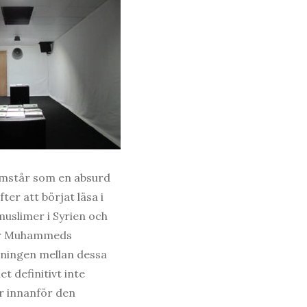
ramstår som en absurd
ter att börjat läsa i
muslimer i Syrien och
rjer Muhammeds
lningen mellan dessa
t definitivt inte
r innanför den