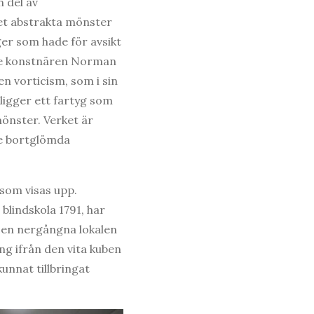
 del av
det abstrakta mönster
er som hade för avsikt
ske konstnären Norman
n vorticism, som i sin
ligger ett fartyg som
önster. Verket är
re bortglömda
som visas upp.
blindskola 1791, har
Den nergångna lokalen
ng ifrån den vita kuben
unnat tillbringat