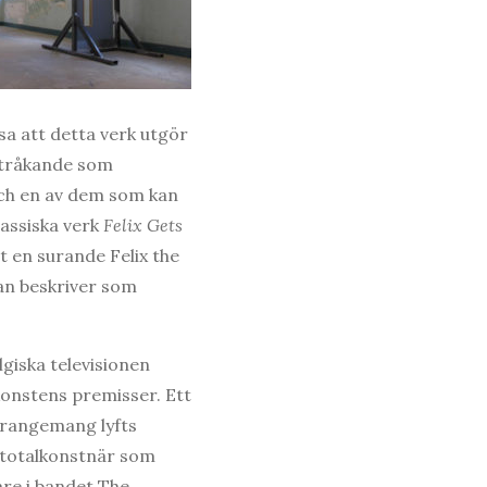
sa att detta verk utgör
uttråkande som
 och en av dem som kan
lassiska verk
Felix Gets
t en surande Felix the
 han beskriver som
lgiska televisionen
konstens premisser. Ett
oarangemang lyfts
 totalkonstnär som
are i bandet The