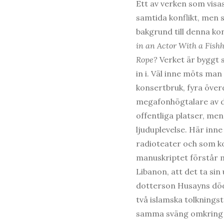
Ett av verken som visa
samtida konflikt, men 
bakgrund till denna ko
in an Actor With a Fish
Rope?
Verket är byggt 
in i. Väl inne möts man
konsertbruk, fyra öve
megafonhögtalare av d
offentliga platser, men
ljuduplevelse. Här inn
radioteater och som kon
manuskriptet förstår m
Libanon, att det ta si
dotterson Husayns död 
två islamska tolknings
samma sväng omkring m