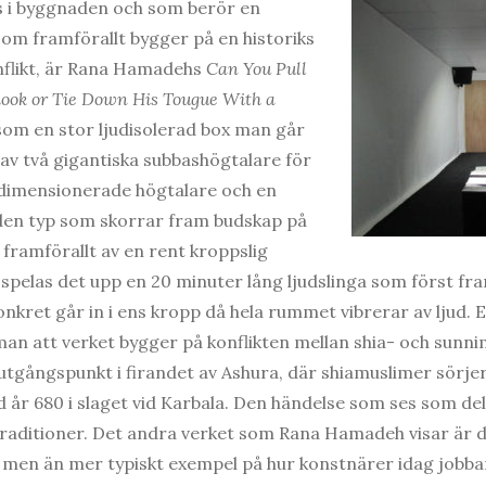
s i byggnaden och som berör en
som framförallt bygger på en historiks
nflikt, är Rana Hamadehs
Can You Pull
hook or Tie Down His Tougue With a
som en stor ljudisolerad box man går
 av två gigantiska subbashögtalare för
rdimensionerade högtalare och en
en typ som skorrar fram budskap på
 framförallt av en rent kroppslig
e spelas det upp en 20 minuter lång ljudslinga som först f
kret går in i ens kropp då hela rummet vibrerar av ljud. Ef
an att verket bygger på konflikten mellan shia- och sunni
n utgångspunkt i firandet av Ashura, där shiamuslimer sö
år 680 i slaget vid Karbala. Den händelse som ses som de
traditioner. Det andra verket som Rana Hamadeh visar är de
en än mer typiskt exempel på hur konstnärer idag jobba