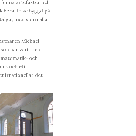
 funna artefakter och
k berättelse byggd på
aljer, men som i alla
nstnären Michael
son har varit och
k matematik- och
nik och ett
 irrationella i det