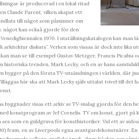
lningar är producerad i en lokal ritad
en Claude Parent, vilken skapat ett
andlats till något som påminner om
, något han också gjorde för den
 Venedigbiennalen 1970. I utställningskatalogen kan man lä
k arkitektur diskurs”. Verken som vissas är dock inte lika 
r kan man se till exempel Gustav Metzger, Francis Picabia
en historiska trenden, Mark Lecky, och en av hans samtidsk
m bygger på den första TV-utsändningen i världen, där jus
illäggas här ska att Mark Lecky själv uttalat tvivel till det
onst.
s byggnader visas ett arkiv av TV-inslag gjorda för den be
med konstprogram av Jef Cornelis. TV om konst, gjort på 
n ses som en guldgruva för konsthistoriker. Vid ett av sid
00) fram, en av Liverpools egna avantgardekonstnärer. En
roducerade collage, grafiska tryck, skrev böcker, var sång