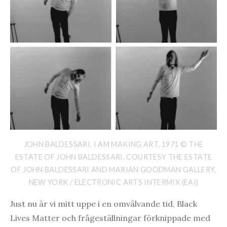
JOHN BALDESSARI, I AM MAKING ART, 1971 © THE
ESTATE OF JOHN BALDESSARI. COURTESY THE ESTATE
OF JOHN BALDESSARI AND MARIAN GOODMAN GALLERY,
NEW YORK / ELECTRONIC ARTS INTERMIX (EAI)
Just nu är vi mitt uppe i en omvälvande tid, Black
Lives Matter och frågeställningar förknippade med