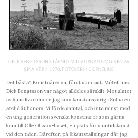
DICK BENGTSSON STÅENDE VID VOXNAN OMGIVEN AV
SINA VERK, 1970. FOTO: ERIK CORNELIUS
Det bästa? Konstnärerna, först som sist. Mötet med
Dick Bengtsson var något alldeles särskilt. Mot slutet
av hans liv ordnade jag som konstansvarig i Solna en
ateljé åt honom. Vi förde samtal, och inte minst med
en ung generation svenska konstnärer som gärna
kom till Olle Olsson-huset, en plats för samtidskonst
vid den tiden. Därefter, på Riksutställningar där jag