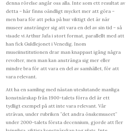
denna rörelse angår oss alla. Inte som ett resultat av
detta – här finns oändligt mycket mer att göra –
men bara för att peka på hur viktigt det är när
museer anstränger sig att vara en del av sin tid – så
visade vi Arthur Jafa i stort format, parallellt med att
han fick Guldlejonet i Venedig. Inom
museiinstitutionen drar man knappast igång några
revolter, men man kan anstränga sig mer eller
mindre bra för att vara en del av samhället, för att
vara relevant.
Att ha en samling med nästan uteslutande manliga
konstnärskap från 1900-talets förra del är ett
tydligt exempel på att inte vara relevant. Vår
strävan, under rubriken ”det andra önskemuseet”
under 2000-talets första decennium, gjorde att fler
kvinnliga, viktiga konstnärskap tog plats. Inte