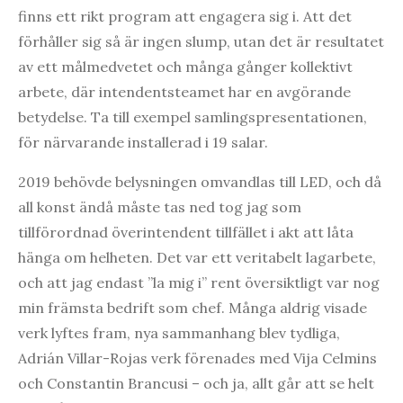
finns ett rikt program att engagera sig i. Att det
förhåller sig så är ingen slump, utan det är resultatet
av ett målmedvetet och många gånger kollektivt
arbete, där intendentsteamet har en avgörande
betydelse. Ta till exempel samlingspresentationen,
för närvarande installerad i 19 salar.
2019 behövde belysningen omvandlas till LED, och då
all konst ändå måste tas ned tog jag som
tillförordnad överintendent tillfället i akt att låta
hänga om helheten. Det var ett veritabelt lagarbete,
och att jag endast ”la mig i” rent översiktligt var nog
min främsta bedrift som chef. Många aldrig visade
verk lyftes fram, nya sammanhang blev tydliga,
Adrián Villar-Rojas verk förenades med Vija Celmins
och Constantin Brancusi – och ja, allt går att se helt