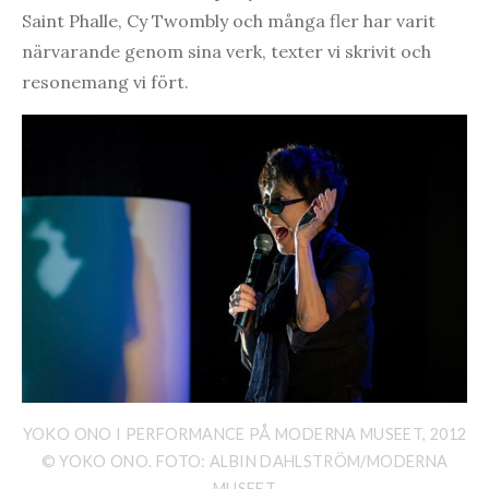
Saint Phalle, Cy Twombly och många fler har varit
närvarande genom sina verk, texter vi skrivit och
resonemang vi fört.
YOKO ONO I PERFORMANCE PÅ MODERNA MUSEET, 2012
© YOKO ONO. FOTO: ALBIN DAHLSTRÖM/MODERNA
MUSEET