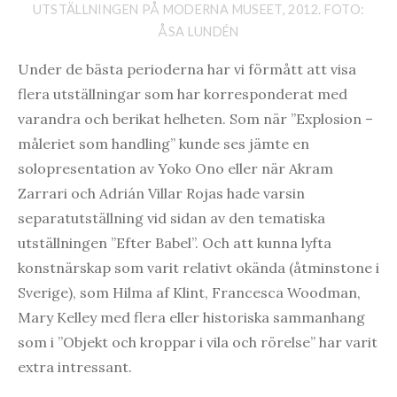
UTSTÄLLNINGEN PÅ MODERNA MUSEET, 2012. FOTO:
ÅSA LUNDÉN
Under de bästa perioderna har vi förmått att visa
flera utställningar som har korresponderat med
varandra och berikat helheten. Som när ”Explosion –
måleriet som handling” kunde ses jämte en
solopresentation av Yoko Ono eller när Akram
Zarrari och Adrián Villar Rojas hade varsin
separatutställning vid sidan av den tematiska
utställningen ”Efter Babel”. Och att kunna lyfta
konstnärskap som varit relativt okända (åtminstone i
Sverige), som Hilma af Klint, Francesca Woodman,
Mary Kelley med flera eller historiska sammanhang
som i ”Objekt och kroppar i vila och rörelse” har varit
extra intressant.