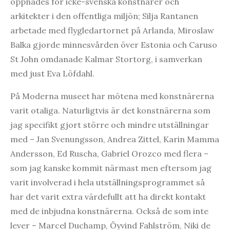
öppnades för icke-svenska konstnärer och
arkitekter i den offentliga miljön; Silja Rantanen
arbetade med flygledartornet på Arlanda, Miroslaw
Balka gjorde minnesvården över Estonia och Caruso
St John omdanade Kalmar Stortorg, i samverkan
med just Eva Löfdahl.
På Moderna museet har mötena med konstnärerna
varit otaliga. Naturligtvis är det konstnärerna som
jag specifikt gjort större och mindre utställningar
med – Jan Svenungsson, Andrea Zittel, Karin Mamma
Andersson, Ed Ruscha, Gabriel Orozco med flera –
som jag kanske kommit närmast men eftersom jag
varit involverad i hela utställningsprogrammet så
har det varit extra värdefullt att ha direkt kontakt
med de inbjudna konstnärerna. Också de som inte
lever – Marcel Duchamp, Öyvind Fahlström, Niki de