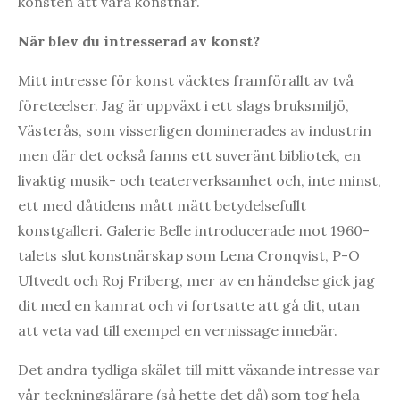
konsten att vara konstnär.
När blev du intresserad av konst?
Mitt intresse för konst väcktes framförallt av två
företeelser. Jag är uppväxt i ett slags bruksmiljö,
Västerås, som visserligen dominerades av industrin
men där det också fanns ett suveränt bibliotek, en
livaktig musik- och teaterverksamhet och, inte minst,
ett med dåtidens mått mätt betydelsefullt
konstgalleri. Galerie Belle introducerade mot 1960-
talets slut konstnärskap som Lena Cronqvist, P-O
Ultvedt och Roj Friberg, mer av en händelse gick jag
dit med en kamrat och vi fortsatte att gå dit, utan
att veta vad till exempel en vernissage innebär.
Det andra tydliga skälet till mitt växande intresse var
vår teckningslärare (så hette det då) som tog hela