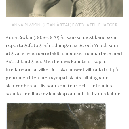
ANNA RIWKIN. (UTAN ÅRTAL) FOTO: ATELJÉ JAEGER
Anna Riwkin (1908–1970) är kanske mest känd som
reportagefotograf i tidningarna Se och Vi och som
utgivare av en serie bildbarnböcker i samarbete med
Astrid Lindgren. Men hennes konstnärskap är
bredare än så, vilket Judiska museet vill råda bot på
genom en liten men sympatisk utställning som
skildrar hennes liv som konstnär och – inte minst –
som förmedlare av kunskap om judiskt liv och kultur.