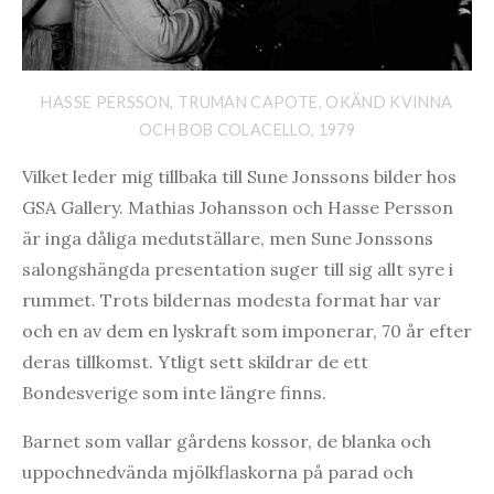
HASSE PERSSON, TRUMAN CAPOTE, OKÄND KVINNA
OCH BOB COLACELLO, 1979
Vilket leder mig tillbaka till Sune Jonssons bilder hos
GSA Gallery. Mathias Johansson och Hasse Persson
är inga dåliga medutställare, men Sune Jonssons
salongshängda presentation suger till sig allt syre i
rummet. Trots bildernas modesta format har var
och en av dem en lyskraft som imponerar, 70 år efter
deras tillkomst. Ytligt sett skildrar de ett
Bondesverige som inte längre finns.
Barnet som vallar gårdens kossor, de blanka och
uppochnedvända mjölkflaskorna på parad och