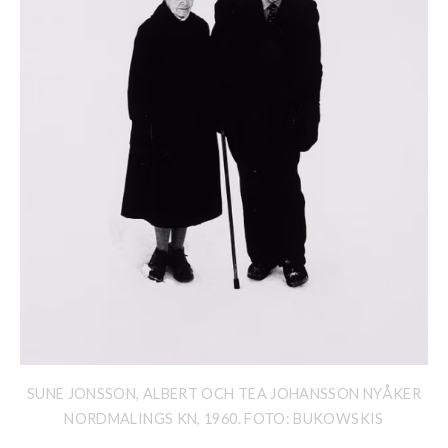
SUNE JONSSON, ALBERT OCH TEA JOHANSSON NYÅKER
NORDMALINGS KN, 1960. FOTO: BUKOWSKIS