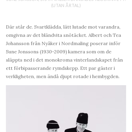
(UTAN ÅRTAL)
Där står de. Svartklädda, lätt lutade mot varandra,
omgivna av det bländvita snötäcket. Albert och Tea
Johansson från Nyåker i Nordmaling poserar inför
Sune Jonssons (1930-2009) kamera som om de
släppts ned i det monokroma vinterlandskapet från
ett förbipasserande rymdskepp. Ett par gäster i
verkligheten, men ändå djupt rotade i hembygden.