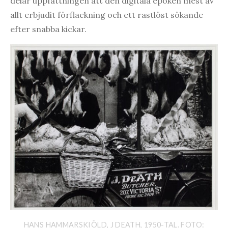
delar uppfattningen att den digitala epoken mest av
allt erbjudit förflackning och ett rastlöst sökande
efter snabba kickar.
HANS HAMMARSKIÖLD, J DEATH, 1950-TAL. FOTO: