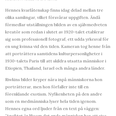
Hennes kvarlåtenskap finns idag delad mellan tre
olika samlingar, vilket försvårar uppgiften. Ändå
förmedlar utställningen bilden av en självmedveten
kreatör som redan i slutet av 1920-talet etablerar
sig som professionell fotograf, ett udda yrkesval för
en ung kvinna vid den tiden. Kameran tog henne från
att porträttera samtidens kulturpersonligheter i
1930-talets Paris till att skildra utsatta människor i
Etiopien, Thailand, Israel och många andra länder.
Riwkins bilder kryper nära inpå människorna hon
porträtterar, men hon förfaller inte till en
förenklande exotism. Nyfikenheten på den andre
som en medmänniska lyser hela tiden igenom.
Hennes egna ord ljuder från en text på väggen:
”Ansiktet är liksom det enda människan har att visa