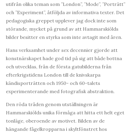
utifrån olika teman som ”London”, ”Mode”, ”Porträtt”
och ”Experiment”, åtföljda av informativa texter. Det
pedagogiska greppet upplever jag dock inte som
störande, mycket på grund av att Hammarskiölds
bilder besitter en styrka som inte avtagit med åren.
Hans verksamhet under sex decennier gjorde att
konstnärskapet hade god tid på sig att både bottna
och utvecklas, från de första gatubilderna från
efterkrigstidens London till de knivskarpa
kändisporträtten och 1950- och 60-talets
experimenterande med fotografisk abstraktion.
Den röda tråden genom utställningen är
Hammarskiölds unika förmåga att hitta ett helt eget
tonläge, oberoende av motivet. Bilden av de
hängande fågelkropparna i skyltfönstret hos