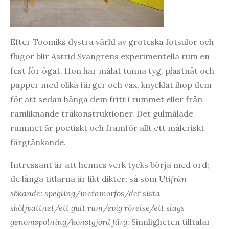
Efter Toomiks dystra värld av groteska fotsulor och
flugor blir Astrid Svangrens experimentella rum en
fest för ögat. Hon har målat tunna tyg, plastnät och
papper med olika färger och vax, knycklat ihop dem
för att sedan hänga dem fritt i rummet eller från
ramliknande träkonstruktioner. Det gulmålade
rummet är poetiskt och framför allt ett måleriskt
färgtänkande.
Intressant är att hennes verk tycks börja med ord;
de långa titlarna är likt dikter; så som
Utifrån
sökande: spegling/metamorfos/det sista
sköljvattnet/ett gult rum/evig rörelse/ett slags
genomspolning/konstgjord färg
. Sinnligheten tilltalar