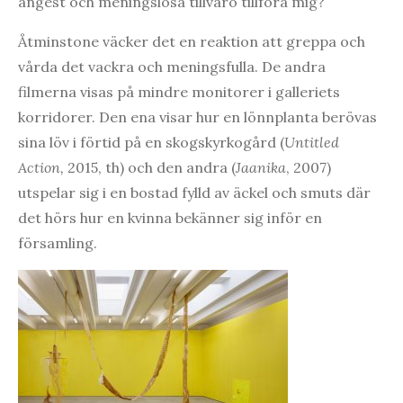
ångest och meningslösa tillvaro tillföra mig?
Åtminstone väcker det en reaktion att greppa och
vårda det vackra och meningsfulla. De andra
filmerna visas på mindre monitorer i galleriets
korridorer. Den ena visar hur en lönnplanta berövas
sina löv i förtid på en skogskyrkogård (
Untitled
Action
,
2015, th) och den andra (
Jaanika
, 2007)
utspelar sig i en bostad fylld av äckel och smuts där
det hörs hur en kvinna bekänner sig inför en
församling.