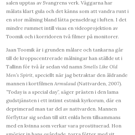
salen upptas av Svangrens verk. Väggarna har
målats klart gula och det känns som att vandra runt i
en stor målning bland lätta penseldrag i luften. I det
mindre rummet intill visas en videoprojektion av
Toomik och i korridoren två filmer på monitorer.
Jaan Toomik är i grunden målare och tankarna går
till de kroppscentrerade målningar han ställde ut i
Tallinn för två år sedan vid namn
Smells Like Old
Men’s Spirit
, speciellt när jag betraktar den åldrande
mannen i kortfilmen
Armulaud
(Nattvarden, 2007).
”Today is a special day”, säger prästen i den lama
gudstjänsten i ett intimt estnisk kyrkorum, där en
deprimerad man tar del av nattvarden. Mannen
förflyttar sig sedan till sitt enkla hem tillsammans
med en kvinna som verkar vara prostituerad. Hon
smörjer in hans ovårdade, torra fötter med vit