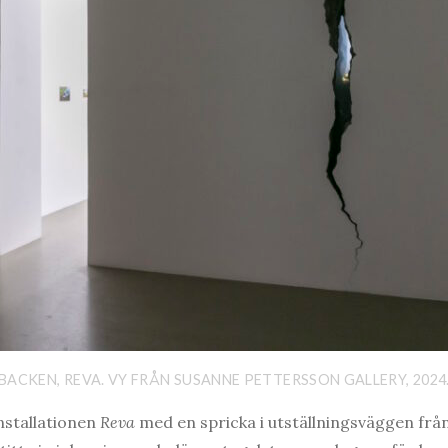
ACKEN, REVA. VY FRÅN SUSANNE PETTERSSON GALLERY, 2024
installationen
Reva
med en spricka i utställningsväggen från 