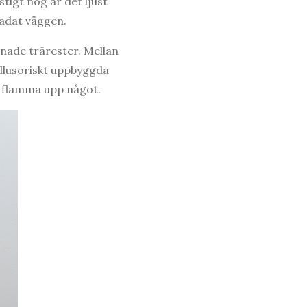
stigt nog är det ljust
kadat väggen.
lnade trärester. Mellan
 illusoriskt uppbyggda
n flamma upp något.