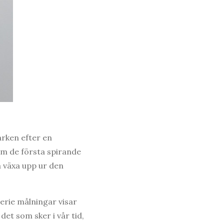
arken efter en
om de första spirande
 växa upp ur den
serie målningar visar
et som sker i vår tid,