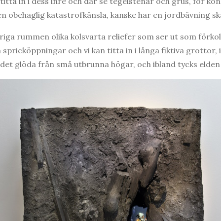
titta in i dess inre och där se tegelstenar och grus, för kon
en obehaglig katastrofkänsla, kanske har en jordbävning s
vriga rummen olika kolsvarta reliefer som ser ut som förko
spricköppningar och vi kan titta in i långa fiktiva grottor,
 det glöda från små utbrunna högar, och ibland tycks elde