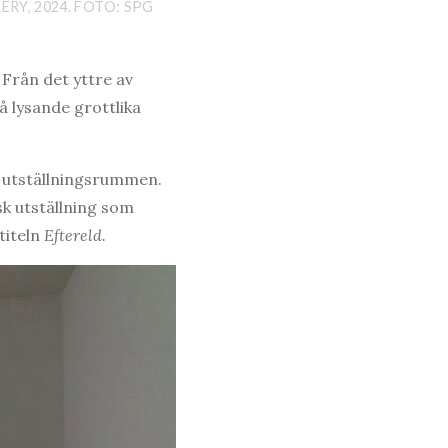
RY, 2024. FOTO: SPG
 Från det yttre av
å lysande grottlika
om utställningsrummen.
sk utställning som
titeln
Eftereld.