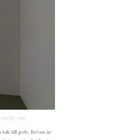
. FOTO: SPG
tak till golv
.
Revan är