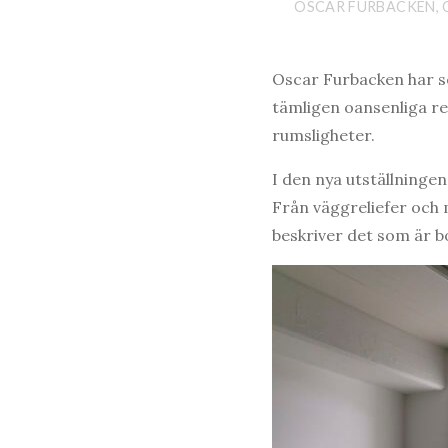
OSCAR FURBACKEN, C
Oscar Furbacken har se
tämligen oansenliga rel
rumsligheter.
I den nya utställninge
Från väggreliefer och 
beskriver det som är b