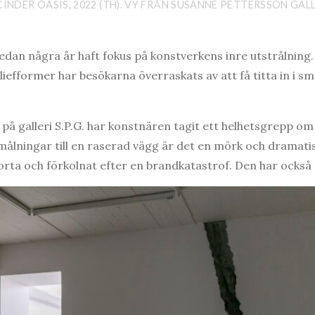
INDER OASIS, 2022 (TH). VY FRÅN SUSANNE PETTERSSON GALLE
dan några år haft fokus på konstverkens inre utstrålning.
iefformer har besökarna överraskats av att få titta in i sm
n på galleri S.P.G. har konstnären tagit ett helhetsgrepp 
målningar till en raserad vägg är det en mörk och dramati
orta och förkolnat efter en brandkatastrof. Den har också 