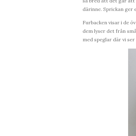
så bred att det går att 
därinne. Sprickan ger 
Furbacken visar i de ö
dem lyser det från små 
med speglar där vi ser