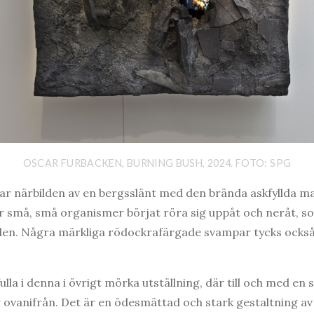
OSCAR FURBACKEN, BURNING BUSH, 2024. FOTO: SPG
sar närbilden av en bergsslänt med den brända askfyllda m
r små, små organismer börjat röra sig uppåt och neråt, s
nden. Några märkliga rödockrafärgade svampar tycks också
la i denna i övrigt mörka utställning, där till och med en 
ovanifrån. Det är en ödesmättad och stark gestaltning av d