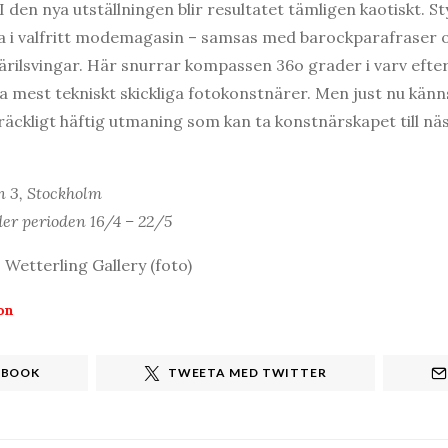
 I den nya utställningen blir resultatet tämligen kaotiskt. St
a i valfritt modemagasin – samsas med barockparafraser o
järilsvingar. Här snurrar kompassen 36o grader i varv efter
a mest tekniskt skickliga fotokonstnärer. Men just nu kä
lräckligt häftig utmaning som kan ta konstnärskapet till nä
n 3, Stockholm
er perioden 16/4 – 22/5
 Wetterling Gallery (foto)
on
EBOOK
TWEETA MED TWITTER