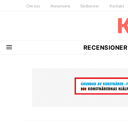
Om oss
Annonsera
Skribenter
Kontakt
RECENSIONER