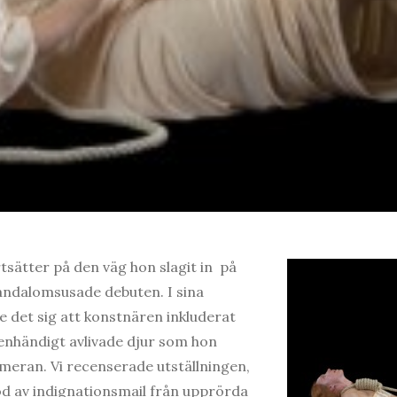
sätter på den väg hon slagit in på
kandalomsusade debuten. I sina
e det sig att konstnären inkluderat
genhändigt avlivade djur som hon
meran. Vi recenserade utställningen,
d av indignationsmail från upprörda