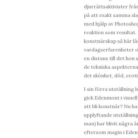
djurrättsaktivister fr
på att exakt samma sl
med hjälp av Photoshop
reaktion som resultat.
konstnärskap så här lå
vardagserfarenheter oc
en distans till det hon
de tekniska aspekterna 
det skönhet, död, eroti
I sin förra utställning
gick Edenmont i visuell
att bli konstnär? Nu h
upplyftande utställning
man) har blivit några å
eftersom magin i Edenm