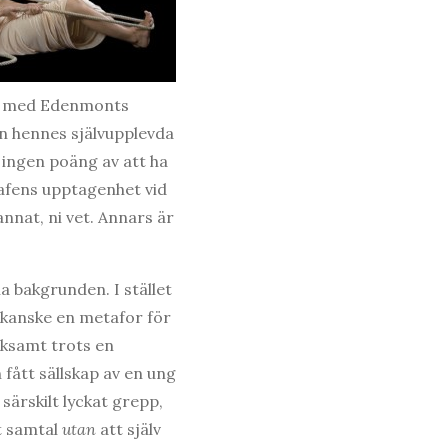
rat med Edenmonts
an hennes självupplevda
 ingen poäng av att ha
grafens upptagenhet vid
nnat, ni vet. Annars är
a bakgrunden. I stället
, kanske en metafor för
eksamt trots en
 fått sällskap av en ung
särskilt lyckat grepp,
mt samtal
utan
att själv