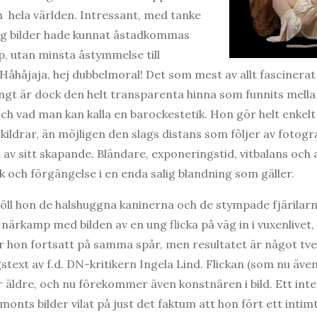
ån hela världen. Intressant, med tanke
ag bilder hade kunnat åstadkommas
, utan minsta åstymmelse till
 Håhåjaja, hej dubbelmoral! Det som mest av allt fascine
ngt är dock den helt transparenta hinna som funnits mell
h vad man kan kalla en barockestetik. Hon gör helt enkelt
 skildrar, än möjligen den slags distans som följer av foto
av sitt skapande. Bländare, exponeringstid, vitbalans och a
k och förgängelse i en enda salig blandning som gäller.
 höll hon de halshuggna kaninerna och de stympade fjärilarn
 närkamp med bilden av en ung flicka på väg in i vuxenlivet
ar hon fortsatt på samma spår, men resultatet är något tv
stext av f.d. DN-kritikern Ingela Lind. Flickan (som nu även
r äldre, och nu förekommer även konstnären i bild. Ett inte 
onts bilder vilat på just det faktum att hon fört ett inti