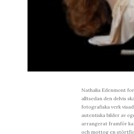
Nathalia Edenmont fort
alltsedan den delvis s
fotografiska verk visad
autentiska bilder av e
arrangerat framför ka
och mottog en störtflo