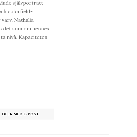
ylade självporträtt –
ch colorfield-
 varv. Nathalia
nns det som om hennes
sta nivå. Kapaciteten
DELA MED E-POST