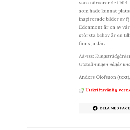
vara närvarande i bild.
som hade kunnat plats
inspirerade bilder av f
Edenmont är en av vår
största behov är en til
finns ju där.
Adress: Kungsträdgårde
Utställningen pågår und
Anders Olofsson (text),
Utskriftsvänlig versi
DELA MED FAC