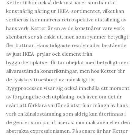
Ketter tillhör också de konstnärer som hämtat
konstnärlig näring ur IKEA-sortimentet, vilket kan
verifieras i sommarens retrospektiva utställning av
hans verk. Ketter är en av de konstnärer vars verk
skenbart ser så enkla ut, men som rymmer betydligt
fler bottnar. Hans tidigaste readymades bestående
av just IKEA-prylar och element från
byggarbetsplatser flirtar ohejdat med betydligt mer
allvarsstämda konstriktningar, men hos Ketter blir
de fysiska vittnesbörd av mänskligt liv.
Byggprocessen visar sig också innehålla ett moment
av förgängelse och utplåning, och även om det är
svårt att förklara varför så utstrålar många av hans
verk en känslostämning som aldrig kan återfinnas i
de genrer som parafraseras: minimalismen eller den
abstrakta expressionismen. På senare år har Ketter