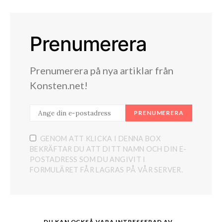
Prenumerera
Prenumerera på nya artiklar från
Konsten.net!
PRENUMERERA
GENOM ATT KLICKA I DENNA BOX
BEKRÄFTAR DU ATT DITT NAMN OCH DIN E-
POSTADRESS SOM DU ANGIVIT I
FORMULÄRET FÅR LAGRAS PÅ VÅR SERVER.
DU KAN OCKSÅ VARA INTRESSERAD AV...