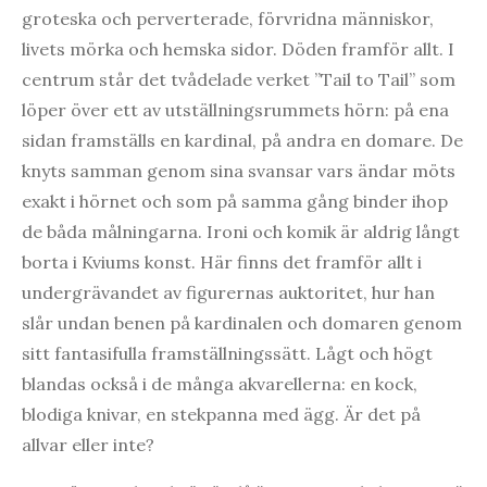
groteska och perverterade, förvridna människor,
livets mörka och hemska sidor. Döden framför allt. I
centrum står det tvådelade verket ”Tail to Tail” som
löper över ett av utställningsrummets hörn: på ena
sidan framställs en kardinal, på andra en domare. De
knyts samman genom sina svansar vars ändar möts
exakt i hörnet och som på samma gång binder ihop
de båda målningarna. Ironi och komik är aldrig långt
borta i Kviums konst. Här finns det framför allt i
undergrävandet av figurernas auktoritet, hur han
slår undan benen på kardinalen och domaren genom
sitt fantasifulla framställningssätt. Lågt och högt
blandas också i de många akvarellerna: en kock,
blodiga knivar, en stekpanna med ägg. Är det på
allvar eller inte?