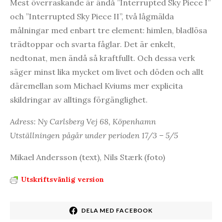
Mest överraskande är ändå ”Interrupted Sky Piece I”
och ”Interrupted Sky Piece II”, två lågmälda
målningar med enbart tre element: himlen, bladlösa
trädtoppar och svarta fåglar. Det är enkelt,
nedtonat, men ändå så kraftfullt. Och dessa verk
säger minst lika mycket om livet och döden och allt
däremellan som Michael Kviums mer explicita
skildringar av alltings förgänglighet.
Adress: Ny Carlsberg Vej 68, Köpenhamn
Utställningen pågår under perioden 17/3 – 5/5
Mikael Andersson (text), Nils Stærk (foto)
Utskriftsvänlig version
DELA MED FACEBOOK