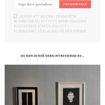
PRENUMERERA
GENOM ATT KLICKA I DENNA BOX
BEKRÄFTAR DU ATT DITT NAMN OCH DIN E-
POSTADRESS SOM DU ANGIVIT I
FORMULÄRET FÅR LAGRAS PÅ VÅR SERVER.
DU KAN OCKSÅ VARA INTRESSERAD AV...