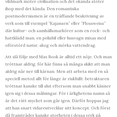
vildmark möter civilisation och det okända stöter
ihop med det kända. Den romantiska
postmodernismen är en träffande beskrivning av
verk som till exempel ”Kajansen” eller ”Flossweiss”
där kultur- och samhällsmarkörer som en rock- och
hattklädd man, en polisbil eller husvagn mixas med
oförstörd natur, skog och mörka vattendrag.
Att slå följe med Max Book är alltid ett nöje. Och man
tröttnar aldrig, för här finns så många skikt att man
aldrig når ner till kärnan. Men att arbeta med en så
speciell metod allt för länge är riskfullt: betraktaren
tröttnar kanske till slut eftersom man snabbt känner
igen sig i dessa målningar. För i ärlighetens namn så
är det rätt mycket som går igen. Därför hoppas jag
att han snart vidareutvecklar sitt koncept. Och först
då framträder kanske storheten i dessa verk på