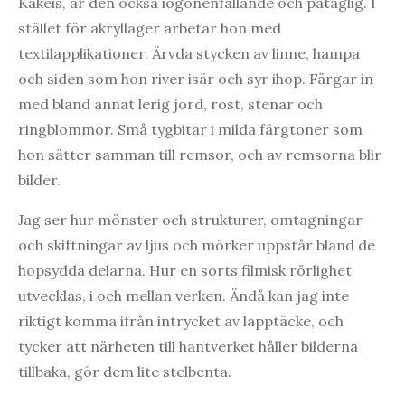
Kakeis, är den också iögonenfallande och påtaglig. I
stället för akryllager arbetar hon med
textilapplikationer. Ärvda stycken av linne, hampa
och siden som hon river isär och syr ihop. Färgar in
med bland annat lerig jord, rost, stenar och
ringblommor. Små tygbitar i milda färgtoner som
hon sätter samman till remsor, och av remsorna blir
bilder.
Jag ser hur mönster och strukturer, omtagningar
och skiftningar av ljus och mörker uppstår bland de
hopsydda delarna. Hur en sorts filmisk rörlighet
utvecklas, i och mellan verken. Ändå kan jag inte
riktigt komma ifrån intrycket av lapptäcke, och
tycker att närheten till hantverket håller bilderna
tillbaka, gör dem lite stelbenta.