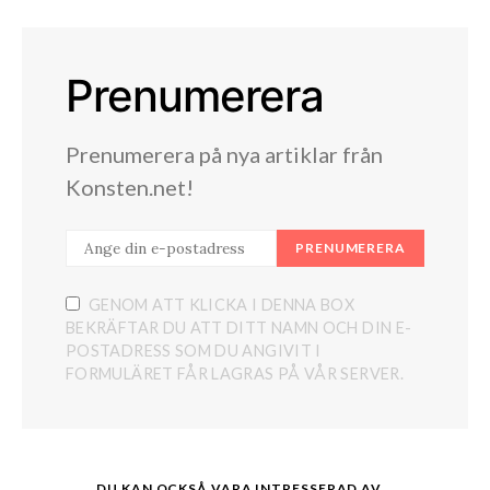
Prenumerera
Prenumerera på nya artiklar från
Konsten.net!
PRENUMERERA
GENOM ATT KLICKA I DENNA BOX
BEKRÄFTAR DU ATT DITT NAMN OCH DIN E-
POSTADRESS SOM DU ANGIVIT I
FORMULÄRET FÅR LAGRAS PÅ VÅR SERVER.
DU KAN OCKSÅ VARA INTRESSERAD AV...