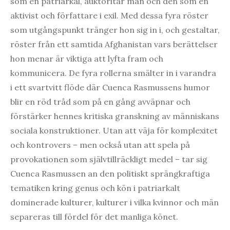
som en patriarkal, auktoritär man och den som en
aktivist och författare i exil. Med dessa fyra röster
som utgångspunkt tränger hon sig in i, och gestaltar,
röster från ett samtida Afghanistan vars berättelser
hon menar är viktiga att lyfta fram och
kommunicera. De fyra rollerna smälter in i varandra
i ett svartvitt flöde där Cuenca Rasmussens humor
blir en röd tråd som på en gång avväpnar och
förstärker hennes kritiska granskning av människans
sociala konstruktioner. Utan att väja för komplexitet
och kontrovers – men också utan att spela på
provokationen som självtillräckligt medel – tar sig
Cuenca Rasmussen an den politiskt sprängkraftiga
tematiken kring genus och kön i patriarkalt
dominerade kulturer, kulturer i vilka kvinnor och män
separeras till fördel för det manliga könet.