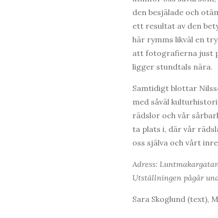
den besjälade och otäm
ett resultat av den bety
här rymms likväl en try
att fotografierna just
ligger stundtals nära.
Samtidigt blottar Nils
med såväl kulturhistori
rädslor och vår sårbar
ta plats i, där vår räd
oss själva och vårt inre
Adress: Luntmakargatan
Utställningen pågår und
Sara Skoglund (text), Mi