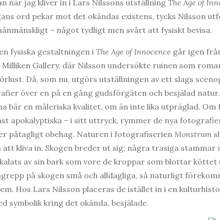
n när jag kliver in i Lars Nilssons utställning
The Age of In
gans ord pekar mot det okändas existens, tycks Nilsson ut
änmänskligt – något tydligt men svårt att fysiskt bevisa.
n fysiska gestaltningen i
The Age of Innocence
går igen frå
 Milliken Gallery, där Nilsson undersökte ruinen som roma
örlust. Då, som nu, utgörs utställningen av ett slags sceno
fier över en på en gång gudsförgäten och besjälad natur.
a bär en måleriska kvalitet, om än inte lika utpräglad. Om 
st apokalyptiska – i sitt uttryck, rymmer de nya fotograf
r påtagligt obehag. Naturen i fotografiserien
Monstrum
sl
att kliva in. Skogen breder ut sig; några trasiga stammar 
kalats av sin bark som vore de kroppar som blottar köttet 
grepp på skogen små och alldagliga, så naturligt förekom
dem. Hos Lars Nilsson placeras de istället in i en kulturhis
 symbolik kring det okända, besjälade.