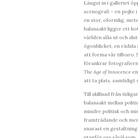
Längst in i galleriet ö
scenografi – en pojke 
en stor, oformlig, mete
balansakt ligger ett ho
världen slås ut och slu
ögonblicket, en rädsla 
att forma vår tillvaro
förankrar fotografiern
The Age of Innocence
en 
att ta plats, samtidigt
Till skillnad från tidi
balansakt mellan politi
mindre politisk och min
framträdande och mer i
snarast en gestaltning 
utanför oss såväl som,