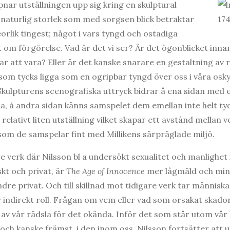
ppnar utställningen upp sig kring en skulptural
i naturlig storlek som med sorgsen blick betraktar
orlik tingest; något i vars tyngd och ostadiga
t om förgörelse. Vad är det vi ser? Är det ögonblicket inna
tar att vara? Eller är det kanske snarare en gestaltning av r
som tycks ligga som en ogripbar tyngd över oss i våra osky
. Skulpturens scenografiska uttryck bidrar å ena sidan med
a, å andra sidan känns samspelet dem emellan inte helt ty
relativt liten utställning vilket skapar ett avstånd mellan 
 som de samspelar fint med Millikens särpräglade miljö.
gare verk där Nilsson bl a undersökt sexualitet och manlighet
skt och privat, är
The Age of Innocence
mer lågmäld och mind
dre privat. Och till skillnad mot tidigare verk tar männis
ndirekt roll. Frågan om vem eller vad som orsakat skador
av vår rädsla för det okända. Inför det som står utom vår k
 och kanske främst, i den inom oss. Nilsson fortsätter att 