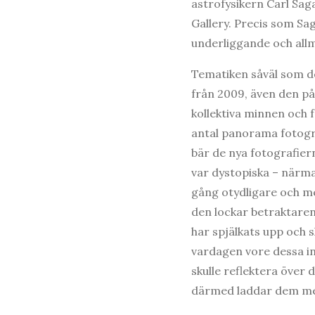
astrofysikern Carl Saga
Gallery. Precis som Sa
underliggande och allm
Tematiken såväl som de
från 2009, även den på
kollektiva minnen och f
antal panorama fotogra
bär de nya fotografiern
var dystopiska – närma
gång otydligare och me
den lockar betraktaren 
har spjälkats upp och s
vardagen vore dessa in
skulle reflektera över 
därmed laddar dem med