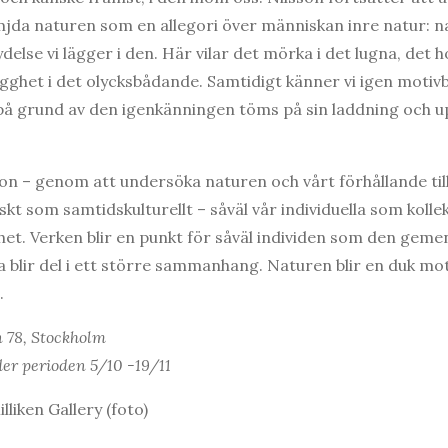
jda naturen som en allegori över människan inre natur: na
delse vi lägger i den. Här vilar det mörka i det lugna, det h
gghet i det olycksbådande. Samtidigt känner vi igen motivbi
 på grund av den igenkänningen töms på sin laddning och u
son – genom att undersöka naturen och vårt förhållande till
skt som samtidskulturellt – såväl vår individuella som kollek
het. Verken blir en punkt för såväl individen som den gem
sla blir del i ett större sammanhang. Naturen blir en duk mot
.
 78, Stockholm
er perioden 5/10 -19/11
lliken Gallery (foto)