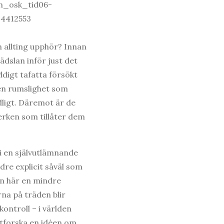
n allting upphör? Innan
ädslan inför just det
ldigt tafatta försökt
 en rumslighet som
dligt. Däremot är de
verken som tillåter dem
 i en självutlämnande
re explicit såväl som
kan här en mindre
na på träden blir
ontroll – i världen
utforska en idéen om