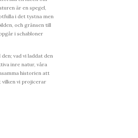
turen är en spegel,
otfulla i det tystna men
lden, och gränsen till
ppgår i schabloner
 den; vad vi laddat den
tiva inre natur, våra
ensamma historien att
 vilken vi projicerar