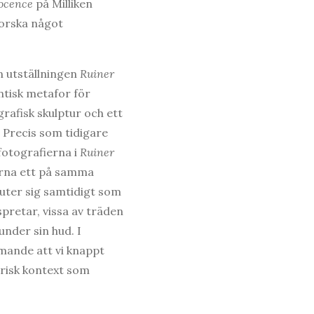
nocence
på Milliken
forska något
n utställningen
Ruiner
ntisk metafor för
grafisk skulptur och ett
 Precis som tidigare
fotografierna i
Ruiner
ierna ett på samma
uter sig samtidigt som
spretar, vissa av träden
under sin hud. I
mande att vi knappt
torisk kontext som