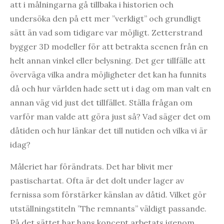
att i målningarna gå tillbaka i historien och
undersöka den på ett mer ”verkligt” och grundligt
sätt än vad som tidigare var möjligt. Zetterstrand
bygger 3D modeller för att betrakta scenen från en
helt annan vinkel eller belysning. Det ger tillfälle att
överväga vilka andra möjligheter det kan ha funnits
då och hur världen hade sett ut i dag om man valt en
annan väg vid just det tillfället. Ställa frågan om
varför man valde att göra just så? Vad säger det om
dåtiden och hur länkar det till nutiden och vilka vi är
idag?
Måleriet har förändrats. Det har blivit mer
pastischartat. Ofta är det dolt under lager av
fernissa som förstärker känslan av dåtid. Vilket gör
utställningstiteln ”The remnants” väldigt passande.
På det sättet har hans koncept arbetats igenom