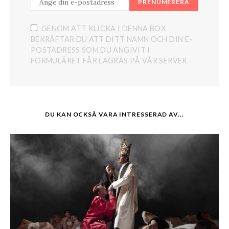
PRENUMERERA
GENOM ATT KLICKA I DENNA BOX
BEKRÄFTAR DU ATT DITT NAMN OCH DIN E-
POSTADRESS SOM DU ANGIVIT I
FORMULÄRET FÅR LAGRAS PÅ VÅR SERVER.
DU KAN OCKSÅ VARA INTRESSERAD AV...