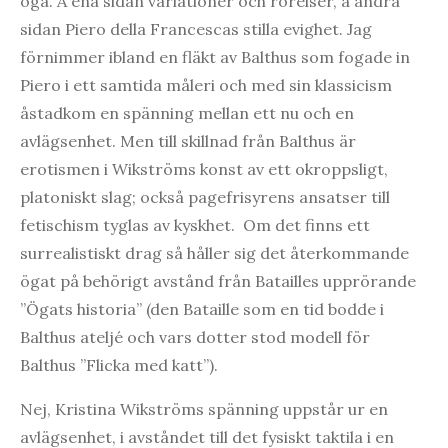
öga. Å ena sidan variationer och rörelser, å andra
sidan Piero della Francescas stilla evighet. Jag
förnimmer ibland en fläkt av Balthus som fogade in
Piero i ett samtida måleri och med sin klassicism
åstadkom en spänning mellan ett nu och en
avlägsenhet. Men till skillnad från Balthus är
erotismen i Wikströms konst av ett okroppsligt,
platoniskt slag; också pagefrisyrens ansatser till
fetischism tyglas av kyskhet. Om det finns ett
surrealistiskt drag så håller sig det återkommande
ögat på behörigt avstånd från Batailles upprörande
”Ögats historia” (den Bataille som en tid bodde i
Balthus ateljé och vars dotter stod modell för
Balthus ”Flicka med katt”).
Nej, Kristina Wikströms spänning uppstår ur en
avlägsenhet, i avståndet till det fysiskt taktila i en