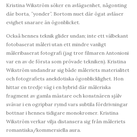
Kristina Wikström söker en avlägsenhet, någonting
där borta, ”yonder”. Bortom nuet där ögat avläser
evighet snarare än ögonblicket.
Också hennes teknik glider undan; inte ett välbekant
fotobaserat måleri utan ett mindre vanligt
måleribaserat fotografi (jag tror filmaren Antonioni
var en av de första som prövade tekniken). Kristina
Wikström undandrar sig både måleriets materialitet
och fotografiets anekdotiska ögonblicklighet. Hon
hittar en tredje väg i en hybrid där måleriska
fragment av gamla mästare och konstnären själv
svävar i en ogripbar rymd vars subtila fördrivningar
bottnar i hennes tidigare monokromer. Kristina
Wikström verkar vilja distansera sig från måleriets
romantiska/kommersiella aura.