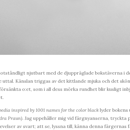
otståndligt njutbart med de djuppräglade bokstäverna i d
 uttal. Känslan triggas av det kittlande mjuka och det skön
 försänkta o:et, som i all dess mörka rundhet blir kusligt i
t.
edia inspired by 1001 names for the color black
lyder bokens 
dra Praun)
. Jag uppehåller mig vid färgnyanserna, tryckta p
velser av svart; att se, lyssna till, känna denna färgernas 