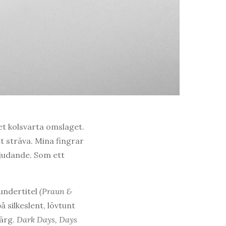
et kolsvarta omslaget.
t sträva. Mina fingrar
nbjudande. Som ett
undertitel
(Praun
&
å silkeslent, lövtunt
färg.
Dark Days,
Days