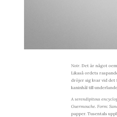
Noir
. Det är något oem
Likaså ordets raspande
dröjer sig kvar vid det
kaninhål till underlande
A serendipitous encyclop
Guermouche. Form: San
papper. Tusentals upple