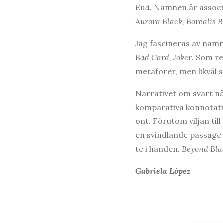
End
. Namnen är associa
Aurora Black, Borealis B
Jag fascineras av nam
Bad Card, Joker
. Som r
metaforer, men likväl 
Narrativet om svart n
komparativa konnotatio
ont. Förutom viljan til
en svindlande passage 
te i handen.
Beyond Blac
Gabriela López