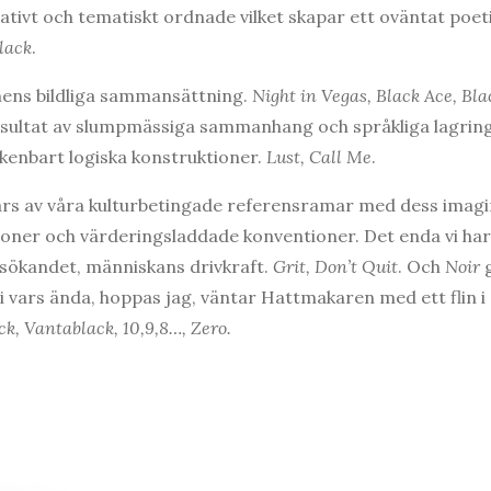
tivt och tematiskt ordnade vilket skapar ett oväntat poeti
lack
.
nens bildliga sammansättning.
Night in Vegas, Black Ace, Bla
esultat av slumpmässiga sammanhang och språkliga lagring
skenbart logiska konstruktioner.
Lust, Call Me
.
ärs av våra kulturbetingade referensramar med dess imagi
ner och värderingsladdade konventioner. Det enda vi har a
l sökandet, människans drivkraft.
Grit, Don’t Quit
. Och
Noir
g
i vars ända, hoppas jag, väntar Hattmakaren med ett flin i
k, Vantablack, 10,9,8…, Zero.