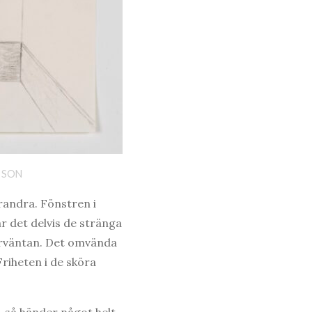
SSON
arandra. Fönstren i
r det delvis de stränga
förväntan. Det omvända
riheten i de sköra
, så händer något helt