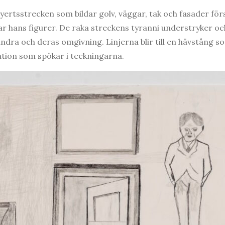
lyertsstrecken som bildar golv, väggar, tak och fasader f
 hans figurer. De raka streckens tyranni understryker och
ndra och deras omgivning. Linjerna blir till en hävstång s
tion som spökar i teckningarna.