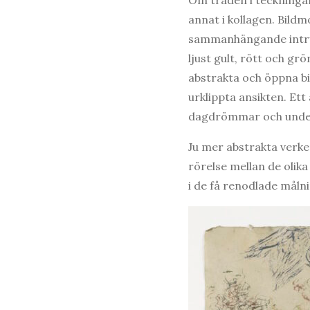
annat i kollagen. Bildm
sammanhängande intryck
ljust gult, rött och gr
abstrakta och öppna bi
urklippta ansikten. Ett
dagdrömmar och underme
Ju mer abstrakta verke
rörelse mellan de olika
i de få renodlade målni