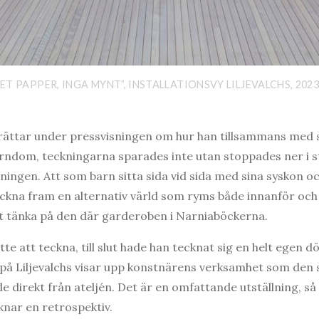
 PAPPER, INGA MYNT”, INSTALLATIONSVY LILJEVALCHS, 202
ttar under pressvisningen om hur han tillsammans med s
rndom, teckningarna sparades inte utan stoppades ner i s
ingen. Att som barn sitta sida vid sida med sina syskon oc
kna fram en alternativ värld som ryms både innanför och 
tt tänka på den där garderoben i Narniaböckerna.
 att teckna, till slut hade han tecknat sig en helt egen dör
på Liljevalchs visar upp konstnärens verksamhet som den 
tade direkt från ateljén. Det är en omfattande utställning, så
iknar en retrospektiv.