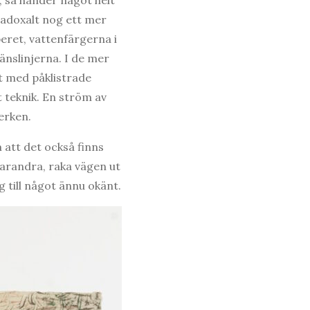
aradoxalt nog ett mer
eret, vattenfärgerna i
ränslinjerna. I de mer
t med påklistrade
t teknik. En ström av
erken.
 att det också finns
 varandra, raka vägen ut
 till något ännu okänt.