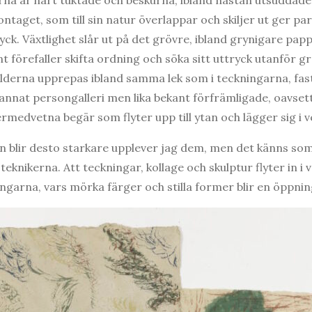
ontaget, som till sin natur överlappar och skiljer ut ger p
. Växtlighet slår ut på det grövre, ibland grynigare papp
önt förefaller skifta ordning och söka sitt uttryck utanför g
lderna upprepas ibland samma lek som i teckningarna, fas
 annat persongalleri men lika bekant förfrämligade, oavset
dvetna begär som flyter upp till ytan och lägger sig i v
n blir desto starkare upplever jag dem, men det känns som
 teknikerna. Att teckningar, kollage och skulptur flyter in i
ngarna, vars mörka färger och stilla former blir en öppning