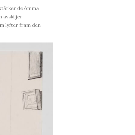
örstärker de ömma
 avskiljer
om lyfter fram den