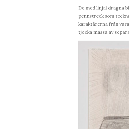
De med linjal dragna b
pennstreck som tecknar
karaktärerna från vara
tjocka massa av separa