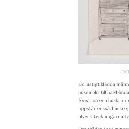
JOC
De lustigt klädda männe
husen blir till halvbl
fönstren och huskroppa
uppstår också: huskrop
blyertsteckningarna ty
Om träden i teckningar