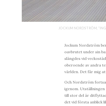
JOCKUM NORDSTRÖM, ”INGET
Jockum Nordström berä
oavbrutet under sin ba
slängdes vid veckostädn
oberoende av andra tec
världen. Det får mig a
Och Nordström fortsatte
igenom. Utställningen 
till stor del är ditflyt
det vid första anblick l