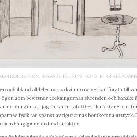
KUM NORDSTRÖM, BESVÄRJELSE, 2022. FOTO: PER-ERIK ADAM
n och ibland alldeles nakna kvinnorna verkar längta till v
inda ögon som bevittnar teckningarnas skeenden och kanske ä
rna som gör att jag tolkar in tafatthet i karaktärernas 
parnas fysik får spänst av figurernas bortkomna uttryck. F
cks avhängiga en ordnad struktur.
na är hårt tuktade och beskurna, ibland nästan utsuddade