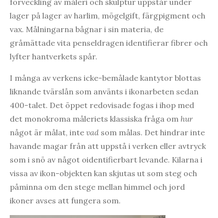
förveckling av måleri och skulptur uppstår under
lager på lager av harlim, mögelgift, färgpigment och
vax. Målningarna bågnar i sin materia, de
gråmättade vita penseldragen identifierar fibrer och
lyfter hantverkets spår.
I många av verkens icke-bemålade kantytor blottas
liknande tvärslån som använts i ikonarbeten sedan
400-talet. Det öppet redovisade fogas i ihop med
det monokroma måleriets klassiska fråga om
hur
något är målat, inte
vad
som målas. Det hindrar inte
havande magar från att uppstå i verken eller avtryck
som i snö av något oidentifierbart levande. Kilarna i
vissa av ikon-objekten kan skjutas ut som steg och
påminna om den stege mellan himmel och jord
ikoner avses att fungera som.