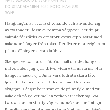
MATS BERGQUIST, VERK FRÅN ”REST”,
KONSTAKADEMIEN, 2022. FOTO: MAGNUS
BONS
Hängningen är rytmiskt tonande och använder sig
av tystnader i form av tomma väggytor; det djupt
sakrala förstärks av ett stort votivskepp lastat med
aska som hänger från taket. Det flyter mot evigheten
på utställningens tysta lufthav.
Skeppet verkar färdas åt båda håll där det hänger i
mittensalen, jag själv driver vidare till nästa sal. Här
hänger
Shadow of a Smile
vars lodräta skåra låter
ljuset bilda formen av ett leende med hjälp av
skuggan. Längst bort står en dopfunt fylld med vit
aska och på golvet mellan verken sträcker sig,
Via
Lattea,
som en vintrig väg av monokroma målningar.
Rumsliga samband uppstår i utställningen, nedsänkt