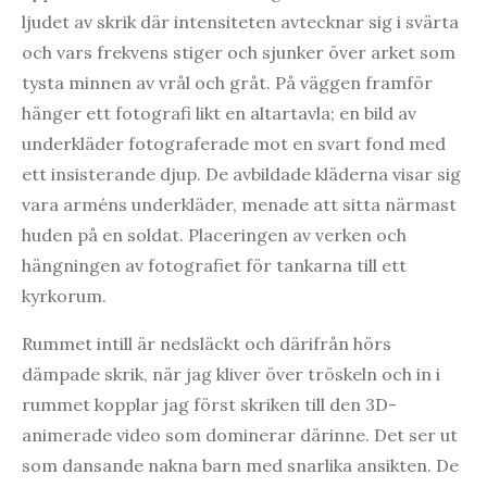
ljudet av skrik där intensiteten avtecknar sig i svärta
och vars frekvens stiger och sjunker över arket som
tysta minnen av vrål och gråt. På väggen framför
hänger ett fotografi likt en altartavla; en bild av
underkläder fotograferade mot en svart fond med
ett insisterande djup. De avbildade kläderna visar sig
vara arméns underkläder, menade att sitta närmast
huden på en soldat. Placeringen av verken och
hängningen av fotografiet för tankarna till ett
kyrkorum.
Rummet intill är nedsläckt och därifrån hörs
dämpade skrik, när jag kliver över tröskeln och in i
rummet kopplar jag först skriken till den 3D-
animerade video som dominerar därinne. Det ser ut
som dansande nakna barn med snarlika ansikten. De