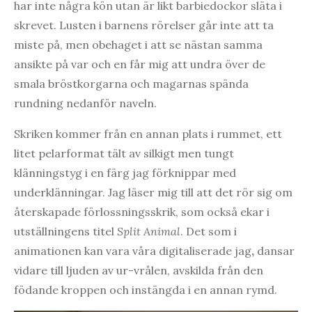
har inte några kön utan är likt barbiedockor släta i
skrevet. Lusten i barnens rörelser går inte att ta
miste på, men obehaget i att se nästan samma
ansikte på var och en får mig att undra över de
smala bröstkorgarna och magarnas spända
rundning nedanför naveln.
Skriken kommer från en annan plats i rummet, ett
litet pelarformat tält av silkigt men tungt
klänningstyg i en färg jag förknippar med
underklänningar. Jag läser mig till att det rör sig om
återskapade förlossningsskrik, som också ekar i
utställningens titel
Split Animal
. Det som i
animationen kan vara våra digitaliserade jag
,
dansar
vidare till ljuden av ur-vrålen, avskilda från den
födande kroppen och instängda i en annan rymd.