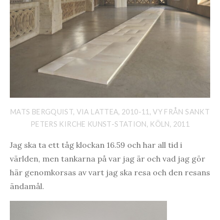
MATS BERGQUIST, VIA LATTEA, 2010-11, VY FRÅN SANKT
PETERS KIRCHE KUNST-STATION, KÖLN, 2011
Jag ska ta ett tåg klockan 16.59 och har all tid i
världen, men tankarna på var jag är och vad jag gör
här genomkorsas av vart jag ska resa och den resans
ändamål.