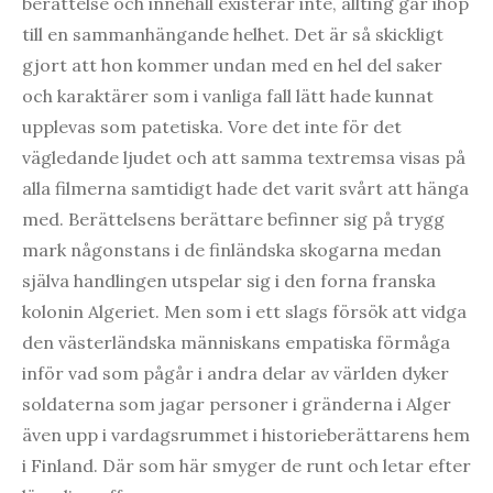
berättelse och innehåll existerar inte, allting går ihop
till en sammanhängande helhet. Det är så skickligt
gjort att hon kommer undan med en hel del saker
och karaktärer som i vanliga fall lätt hade kunnat
upplevas som patetiska. Vore det inte för det
vägledande ljudet och att samma textremsa visas på
alla filmerna samtidigt hade det varit svårt att hänga
med. Berättelsens berättare befinner sig på trygg
mark någonstans i de finländska skogarna medan
själva handlingen utspelar sig i den forna franska
kolonin Algeriet. Men som i ett slags försök att vidga
den västerländska människans empatiska förmåga
inför vad som pågår i andra delar av världen dyker
soldaterna som jagar personer i gränderna i Alger
även upp i vardagsrummet i historieberättarens hem
i Finland. Där som här smyger de runt och letar efter