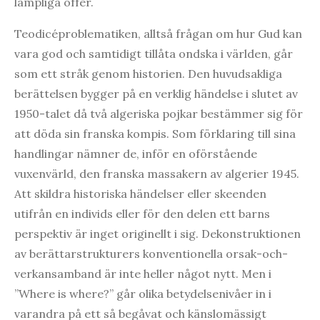
lämpliga offer.
Teodicéproblematiken, alltså frågan om hur Gud kan
vara god och samtidigt tillåta ondska i världen, går
som ett stråk genom historien. Den huvudsakliga
berättelsen bygger på en verklig händelse i slutet av
1950-talet då två algeriska pojkar bestämmer sig för
att döda sin franska kompis. Som förklaring till sina
handlingar nämner de, inför en oförstående
vuxenvärld, den franska massakern av algerier 1945.
Att skildra historiska händelser eller skeenden
utifrån en individs eller för den delen ett barns
perspektiv är inget originellt i sig. Dekonstruktionen
av berättarstrukturers konventionella orsak-och-
verkansamband är inte heller något nytt. Men i
”Where is where?” går olika betydelsenivåer in i
varandra på ett så begåvat och känslomässigt