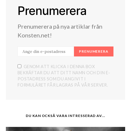
Prenumerera
Prenumerera på nya artiklar från
Konsten.net!
PRENUMERERA
GENOM ATT KLICKA I DENNA BOX
BEKRÄFTAR DU ATT DITT NAMN OCH DIN E-
POSTADRESS SOM DU ANGIVIT I
FORMULÄRET FÅR LAGRAS PÅ VÅR SERVER.
DU KAN OCKSÅ VARA INTRESSERAD AV...