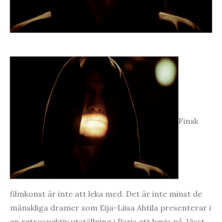
Finsk
filmkonst är inte att leka med. Det är inte minst de
mänskliga dramer som Eija-Liisa Ahtila presenterar i
en retrospektiv utställning i Paris ett bevis på. Visst