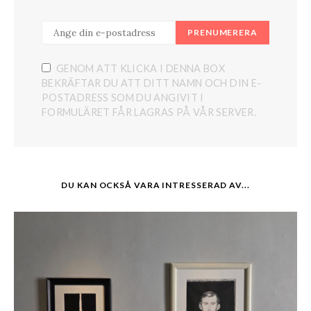
PRENUMERERA
GENOM ATT KLICKA I DENNA BOX
BEKRÄFTAR DU ATT DITT NAMN OCH DIN E-
POSTADRESS SOM DU ANGIVIT I
FORMULÄRET FÅR LAGRAS PÅ VÅR SERVER.
DU KAN OCKSÅ VARA INTRESSERAD AV...