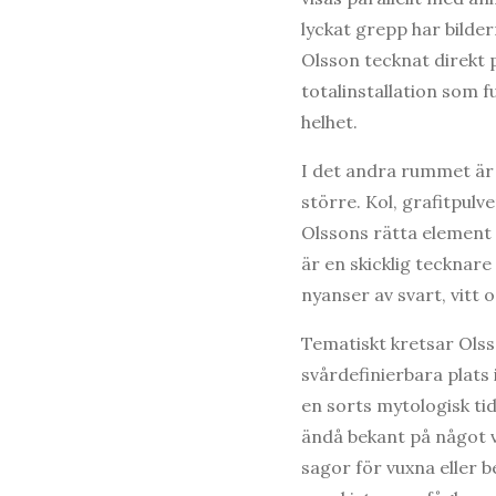
lyckat grepp har bilde
Olsson tecknat direkt p
totalinstallation som f
helhet.
I det andra rummet är
större. Kol, grafitpulv
Olssons rätta element 
är en skicklig tecknare
nyanser av svart, vitt o
Tematiskt kretsar Ols
svårdefinierbara plats i
en sorts mytologisk tid
ändå bekant på något vi
sagor för vuxna eller b