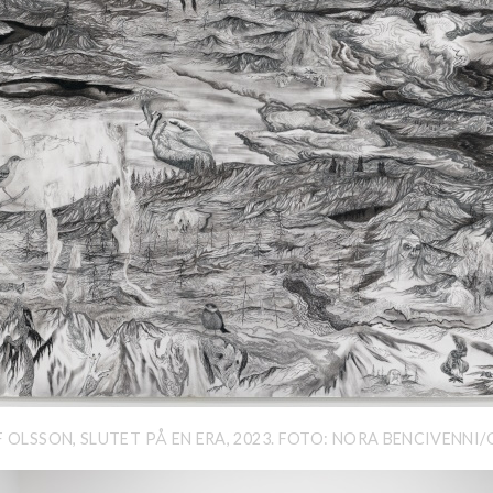
F OLSSON, SLUTET PÅ EN ERA, 2023. FOTO: NORA BENCIVENNI