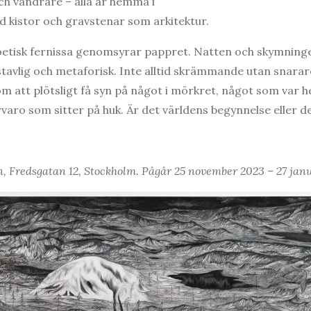
och vandrare – alla är hemma i
d kistor och gravstenar som arkitektur.
oetisk fernissa genomsyrar pappret. Natten och skymninge
stavlig och metaforisk. Inte alltid skrämmande utan snara
om att plötsligt få syn på något i mörkret, något som var helt
varo som sitter på huk. Är det världens begynnelse eller de
, Fredsgatan 12, Stockholm. Pågår 25 november 2023 – 27 jan