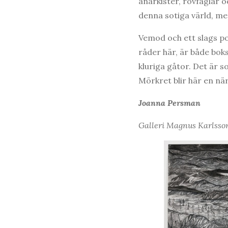
anarkister, rovfåglar 
denna sotiga värld, me
Vemod och ett slags p
råder här, är både bok
kluriga gåtor. Det är s
Mörkret blir här en när
Joanna Persman
Galleri Magnus Karlsson