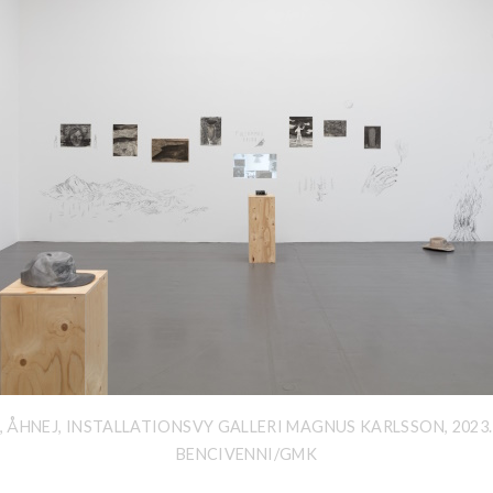
, ÅHNEJ, INSTALLATIONSVY GALLERI MAGNUS KARLSSON, 2023
BENCIVENNI/GMK