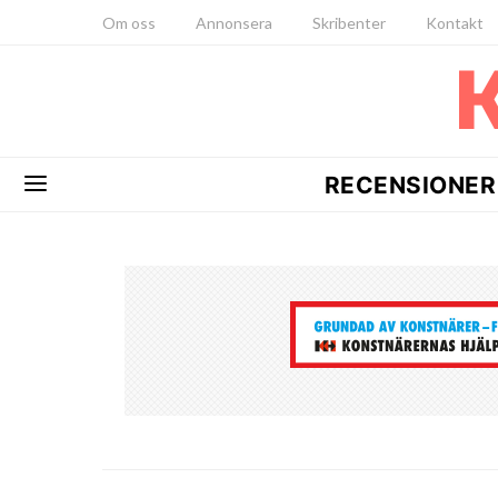
Om oss
Annonsera
Skribenter
Kontakt
RECENSIONER