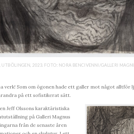
, UTBÖLINGEN, 2023. FOTO: NORA BENCIVENNI/GALLERI MAG
sa verk! Som om ögonen hade ett galler mot något alltför l
andra på ett sofistikerat sätt.
gen Jeff Olssons karaktäristiska
ratutställning på Galleri Magnus
ingarna från de senaste åren
imationer och en skulptur. I ett