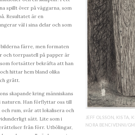
rna spillt över på väggarna, som
å. Resultatet är en
ungerar väl i sina delar och som
 bilderna färre, men formaten
er och torrpastell på papper är
som fortsätter bekräfta att han
 och hittar hem bland olika
ch grått.
sons skapande kring människans
 naturen. Han förflyttar oss till
 och rum, svår att lokalisera och
JEFF OLSSON, KISTA, K
dunderligt sätt. Lite som i
NORA BENCIVENNI/G
erättelser från förr. Utbölingar,