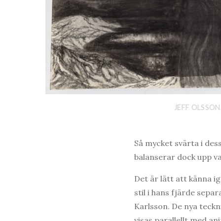
JEFF OLSSON
Så mycket svärta i des
balanserar dock upp var
Det är lätt att känna i
stil i hans fjärde sepa
Karlsson. De nya teckn
visas parallellt med an