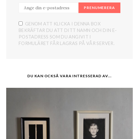
PRENUMERERA
GENOM ATT KLICKA I DENNA BOX
BEKRÄFTAR DU ATT DITT NAMN OCH DIN E-
POSTADRESS SOM DU ANGIVIT I
FORMULÄRET FÅR LAGRAS PÅ VÅR SERVER.
DU KAN OCKSÅ VARA INTRESSERAD AV...