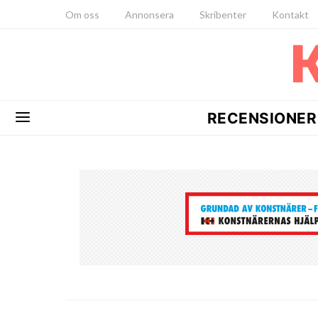
Om oss
Annonsera
Skribenter
Kontakt
RECENSIONER