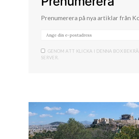
Prenumerera
Prenumerera på nya artiklar från K
GENOM ATT KLICKA I DENNA BOX BEKRÄ
SERVER.