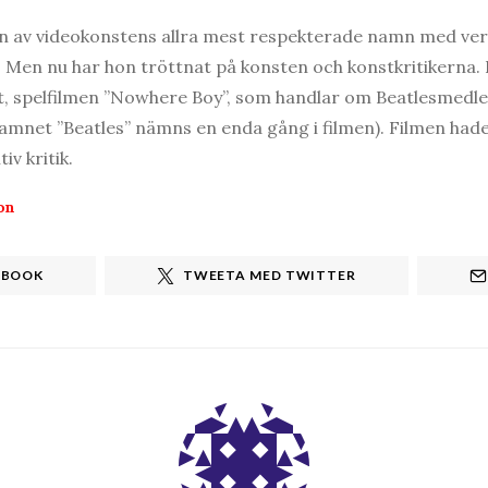
 av videokonstens allra mest respekterade namn med ver
e”. Men nu har hon tröttnat på konsten och konstkritikerna. 
kt, spelfilmen ”Nowhere Boy”, som handlar om Beatlesme
mnet ”Beatles” nämns en enda gång i filmen). Filmen hade 
iv kritik.
on
EBOOK
TWEETA MED TWITTER