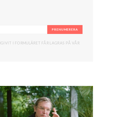
PRENUMERERA
GIVIT I FORMULÄRET FÅR LAGRAS PÅ VÅR