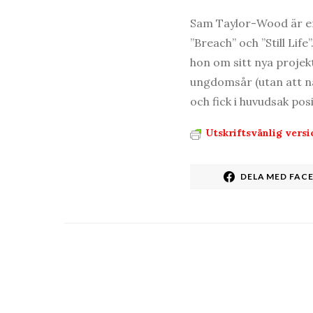
Sam Taylor-Wood är en
”Breach” och ”Still Lif
hon om sitt nya proje
ungdomsår (utan att na
och fick i huvudsak posit
Utskriftsvänlig versi
DELA MED FAC