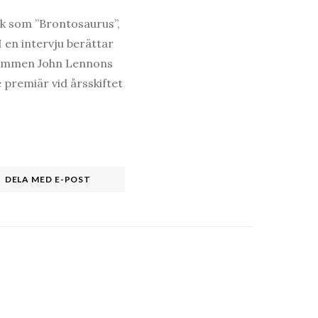
k som ”Brontosaurus”,
I en intervju berättar
dlemmen John Lennons
premiär vid årsskiftet
DELA MED E-POST