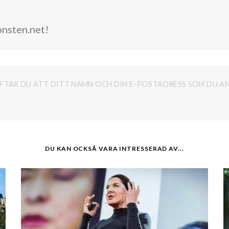
onsten.net!
FTAR DU ATT DITT NAMN OCH DIN E-POSTADRESS SOM DU AN
DU KAN OCKSÅ VARA INTRESSERAD AV...