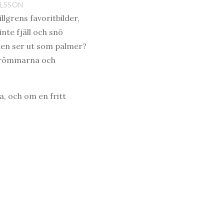
RLSSON
llgrens favoritbilder,
nte fjäll och snö
den ser ut som palmer?
 drömmarna och
a, och om en fritt