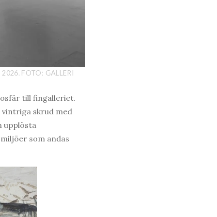
 2026. FOTO: GALLERI
är till fingalleriet.
 vintriga skrud med
n upplösta
i miljöer som andas