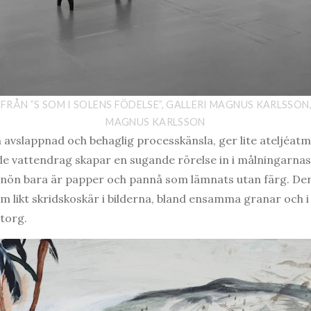
 FRÅN ”S SOM I SOLENS FÖDELSE”, GALLERI MAGNUS KARLSSON,
MAGNUS KARLSSON
avslappnad och behaglig processkänsla, ger lite ateljéatmosf
e vattendrag skapar en sugande rörelse in i målningarnas
nön bara är papper och pannå som lämnats utan färg. De
am likt skridskoskär i bilderna, bland ensamma granar och 
ötorg.