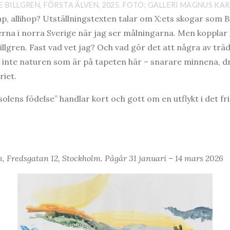
E BILLGREN, FÖRSTA ÄLVEN, 2025. FOTO; GALLERI MAGNUS KA
p, allihop? Utställningstexten talar om X:ets skogar som Bi
erna i norra Sverige när jag ser målningarna. Men kopplar i
gren. Fast vad vet jag? Och vad gör det att några av trä
nd inte naturen som är på tapeten här – snarare minnena,
iet.
solens födelse” handlar kort och gott om en utflykt i det fri
, Fredsgatan 12, Stockholm. Pågår 31 januari – 14 mars 2026