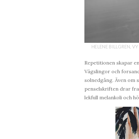
HELENE BILLGREN, VY
Repetitionen skapar en 
Vägslingor och forsand
solnedgång. Även om s
penselskriften drar fr
lekfull melankoli och h