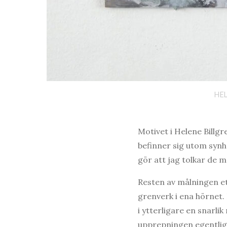
HEL
Motivet i Helene Billgr
befinner sig utom synhå
gör att jag tolkar de 
Resten av målningen et
grenverk i ena hörnet
i ytterligare en snarlik
upprepningen egentlige