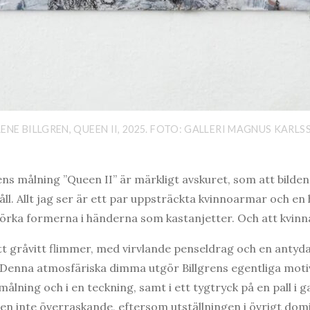
ENE BILLGREN, QUEEN II, 2025. FOTO: GALLERI MAGNUS KARL
ens målning ”Queen II” är märkligt avskuret, som att bilde
ll. Allt jag ser är ett par uppsträckta kvinnoarmar och en hå
mörka formerna i händerna som kastanjetter. Och att kvin
t gråvitt flimmer, med virvlande penseldrag och en antydan
. Denna atmosfäriska dimma utgör Billgrens egentliga mot
 målning och i en teckning, samt i ett tygtryck på en pall i ga
n inte överraskande, eftersom utställningen i övrigt domi