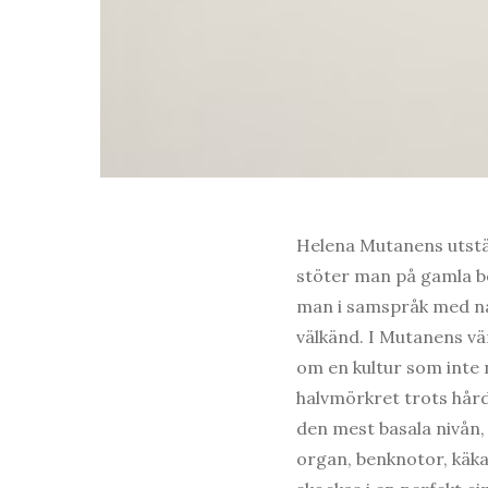
Helena Mutanens utstäl
stöter man på gamla be
man i samspråk med nå
välkänd. I Mutanens vä
om en kultur som inte n
halvmörkret trots hård
den mest basala nivån, 
organ, benknotor, käka