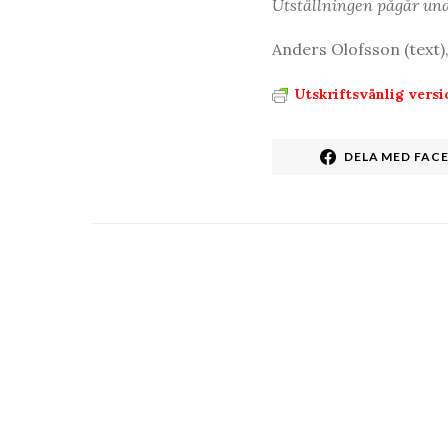
Utställningen pågår und
Anders Olofsson (text), 
Utskriftsvänlig versi
DELA MED FAC