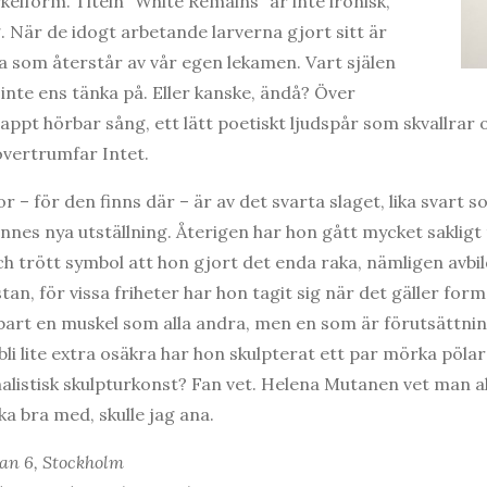
rkelform. Titeln ”White Remains” är inte ironisk,
g. När de idogt arbetande larverna gjort sitt är
 som återstår av vår egen lekamen. Vart själen
inte ens tänka på. Eller kanske, ändå? Över
appt hörbar sång, ett lätt poetiskt ljudspår som skvallrar
övertrumfar Intet.
– för den finns där – är av det svarta slaget, lika svart 
ennes nya utställning. Återigen har hon gått mycket sakligt t
och trött symbol att hon gjort det enda raka, nämligen avb
an, för vissa friheter har hon tagit sig när det gäller form
bart en muskel som alla andra, men en som är förutsättnin
 bli lite extra osäkra har hon skulpterat ett par mörka pöla
malistisk skulpturkonst? Fan vet. Helena Mutanen vet man al
ka bra med, skulle jag ana.
an 6, Stockholm