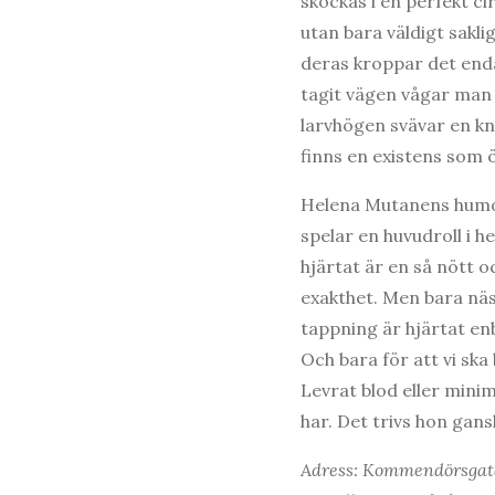
skockas i en perfekt ci
utan bara väldigt sakli
deras kroppar det enda
tagit vägen vågar man 
larvhögen svävar en kn
finns en existens som 
Helena Mutanens humor 
spelar en huvudroll i h
hjärtat är en så nött 
exakthet. Men bara näst
tappning är hjärtat en
Och bara för att vi ska
Levrat blod eller mini
har. Det trivs hon gans
Adress: Kommendörsgat