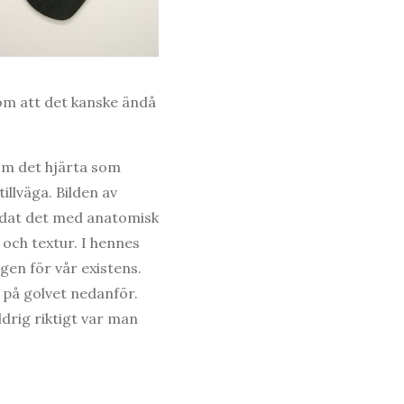
 om att det kanske ändå
som det hjärta som
illväga. Bilden av
ildat det med anatomisk
 och textur. I hennes
gen för vår existens.
r på golvet nedanför.
drig riktigt var man