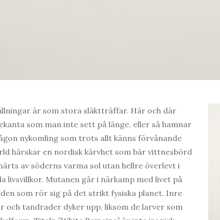
lningar är som stora släktträffar. Här och där
kanta som man inte sett på länge, eller så hamnar
gon nykomling som trots allt känns förvånande
rld härskar en nordisk kärvhet som bär vittnesbörd
ärts av söderns varma sol utan hellre överlevt i
a livsvillkor. Mutanen går i närkamp med livet på
den som rör sig på det strikt fysiska planet. Inre
r och tandrader dyker upp, liksom de larver som