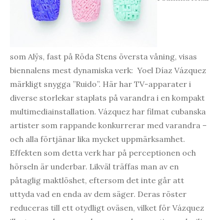
som Alÿs, fast på Röda Stens översta våning, visas
biennalens mest dynamiska verk: Yoel Díaz Vázquez
märkligt snygga ”Ruido”. Här har TV-apparater i
diverse storlekar staplats på varandra i en kompakt
multimediainstallation. Vázquez har filmat cubanska
artister som rappande konkurrerar med varandra –
och alla förtjänar lika mycket uppmärksamhet.
Effekten som detta verk har på perceptionen och
hörseln är underbar. Likväl träffas man av en
påtaglig maktlöshet, eftersom det inte går att
uttyda vad en enda av dem säger. Deras röster
reduceras till ett otydligt oväsen, vilket för Vázquez