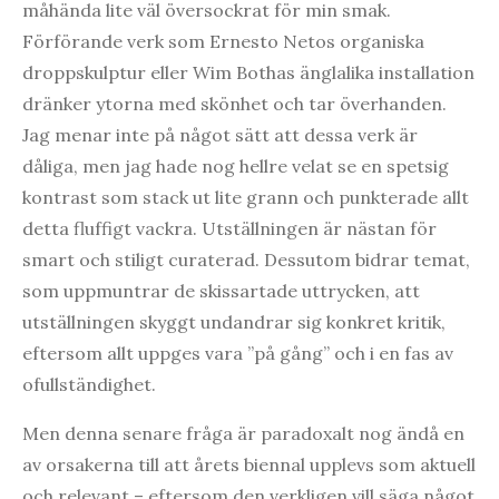
måhända lite väl översockrat för min smak.
Förförande verk som Ernesto Netos organiska
droppskulptur eller Wim Bothas änglalika installation
dränker ytorna med skönhet och tar överhanden.
Jag menar inte på något sätt att dessa verk är
dåliga, men jag hade nog hellre velat se en spetsig
kontrast som stack ut lite grann och punkterade allt
detta fluffigt vackra. Utställningen är nästan för
smart och stiligt curaterad. Dessutom bidrar temat,
som uppmuntrar de skissartade uttrycken, att
utställningen skyggt undandrar sig konkret kritik,
eftersom allt uppges vara ”på gång” och i en fas av
ofullständighet.
Men denna senare fråga är paradoxalt nog ändå en
av orsakerna till att årets biennal upplevs som aktuell
och relevant – eftersom den verkligen vill säga något