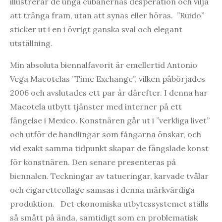
illustrerar de unga cubanernas desperation och vilja
att tränga fram, utan att synas eller höras. ”Ruido”
sticker ut i en i övrigt ganska sval och elegant
utställning.
Min absoluta biennalfavorit är emellertid Antonio
Vega Macotelas ”Time Exchange”, vilken påbörjades
2006 och avslutades ett par år därefter. I denna har
Macotela utbytt tjänster med interner på ett
fängelse i Mexico. Konstnären går ut i ”verkliga livet”
och utför de handlingar som fångarna önskar, och
vid exakt samma tidpunkt skapar de fängslade konst
för konstnären. Den senare presenteras på
biennalen. Teckningar av tatueringar, karvade tvålar
och cigarettcollage samsas i denna märkvärdiga
produktion. Det ekonomiska utbytessystemet ställs
så smått på ända, samtidigt som en problematisk