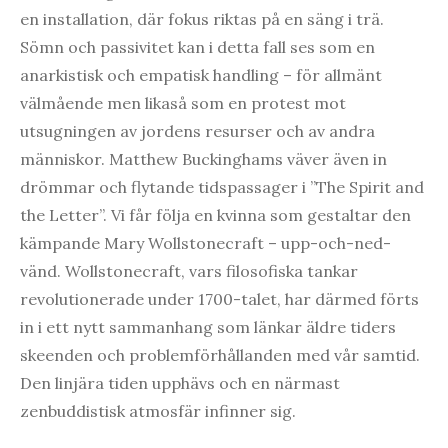
en installation, där fokus riktas på en säng i trä.
Sömn och passivitet kan i detta fall ses som en
anarkistisk och empatisk handling – för allmänt
välmående men likaså som en protest mot
utsugningen av jordens resurser och av andra
människor. Matthew Buckinghams väver även in
drömmar och flytande tidspassager i ”The Spirit and
the Letter”. Vi får följa en kvinna som gestaltar den
kämpande Mary Wollstonecraft – upp-och-ned-
vänd. Wollstonecraft, vars filosofiska tankar
revolutionerade under 1700-talet, har därmed förts
in i ett nytt sammanhang som länkar äldre tiders
skeenden och problemförhållanden med vår samtid.
Den linjära tiden upphävs och en närmast
zenbuddistisk atmosfär infinner sig.