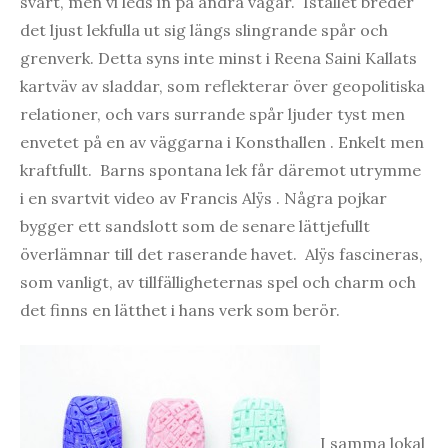
svart, men vi leds in på andra vägar. Istället breder
det ljust lekfulla ut sig längs slingrande spår och
grenverk. Detta syns inte minst i Reena Saini Kallats
kartväv av sladdar, som reflekterar över geopolitiska
relationer, och vars surrande spår ljuder tyst men
envetet på en av väggarna i Konsthallen . Enkelt men
kraftfullt. Barns spontana lek får däremot utrymme
i en svartvit video av Francis Alÿs . Några pojkar
bygger ett sandslott som de senare lättjefullt
överlämnar till det raserande havet. Alÿs fascineras,
som vanligt, av tillfälligheternas spel och charm och
det finns en lätthet i hans verk som berör.
I samma lokal