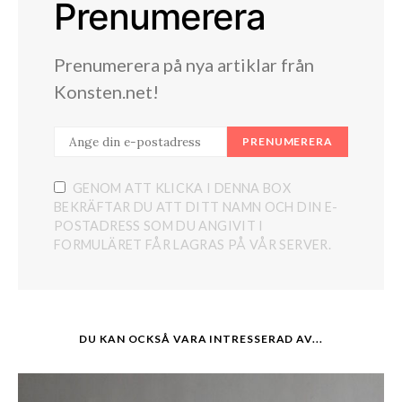
Prenumerera
Prenumerera på nya artiklar från
Konsten.net!
PRENUMERERA
GENOM ATT KLICKA I DENNA BOX
BEKRÄFTAR DU ATT DITT NAMN OCH DIN E-
POSTADRESS SOM DU ANGIVIT I
FORMULÄRET FÅR LAGRAS PÅ VÅR SERVER.
DU KAN OCKSÅ VARA INTRESSERAD AV...