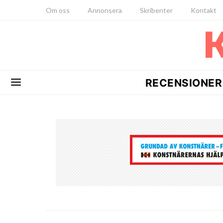
Om oss
Annonsera
Skribenter
Kontakt
RECENSIONER