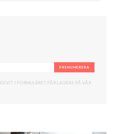
PRENUMERERA
GIVIT I FORMULÄRET FÅR LAGRAS PÅ VÅR