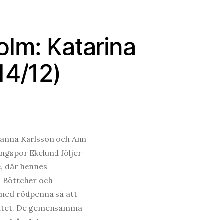
olm: Katarina
14/12)
ohanna Karlsson och Ann
ingspor Ekelund följer
e, där hennes
m Böttcher och
 med rödpenna så att
fältet. De gemensamma