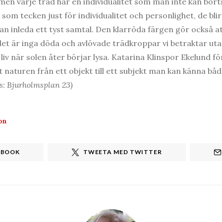
en varje träd har en individualitet som man inte kan borts
som tecken just för individualitet och personlighet, de bli
an inleda ett tyst samtal. Den klarröda färgen gör också at
, det är inga döda och avlövade trädkroppar vi betraktar ut
 liv när solen åter börjar lysa. Katarina Klinspor Ekelund 
 naturen från ett objekt till ett subjekt man kan känna bå
s: Bjurholmsplan 23)
on
EBOOK
TWEETA MED TWITTER