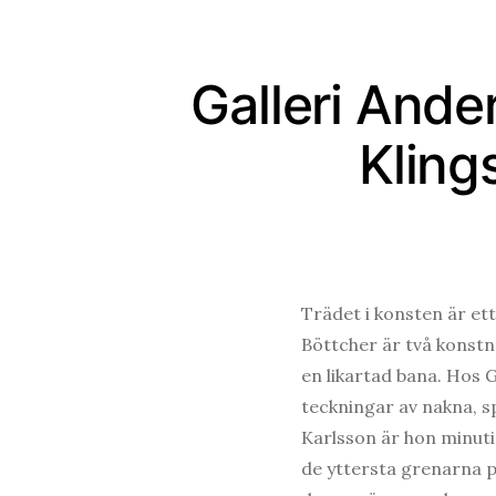
Galleri Ande
Kling
Trädet i konsten är et
Böttcher är två konstn
en likartad bana. Hos 
teckningar av nakna, 
Karlsson är hon minut
de yttersta grenarna 