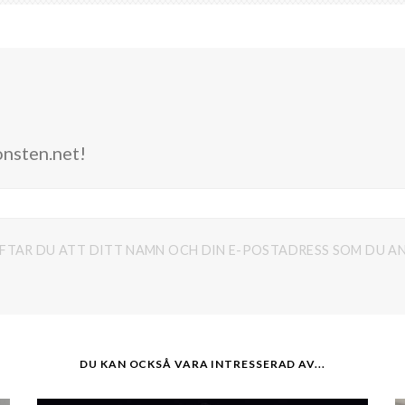
onsten.net!
FTAR DU ATT DITT NAMN OCH DIN E-POSTADRESS SOM DU AN
DU KAN OCKSÅ VARA INTRESSERAD AV...