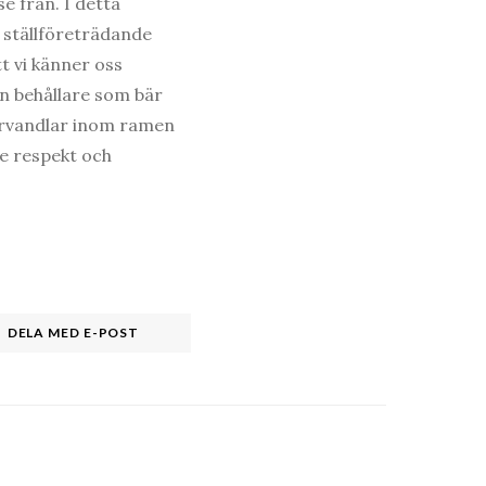
e från. I detta
r ställföreträdande
t vi känner oss
an behållare som bär
förvandlar inom ramen
de respekt och
DELA MED E-POST