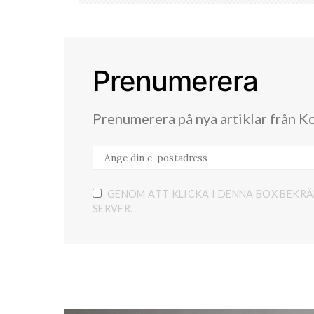
Prenumerera
Prenumerera på nya artiklar från K
GENOM ATT KLICKA I DENNA BOX BEKRÄ
SERVER.