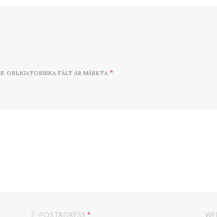
*
S.
OBLIGATORISKA FÄLT ÄR MÄRKTA
*
E-POSTADRESS
WE