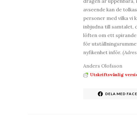
dragen är uppenbara, m
avseende kan de tolkas 
personer med vilka vi k
inbjudna till samtalet
löften om ett spirande
för utställningsrummet
nyfikenhet inför.
(Adres
Anders Olofsson
Utskriftsvänlig versi
DELA MED FAC