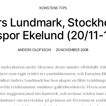
KONSTENS TIPS
rs Lundmark, Stockh
spor Ekelund (20/11-
ANDERS OLOFSSON
20 NOVEMBER 2008
t underskattat motiv. Men inte desto mindre effektfullt. J
ärer som tagit trädet in i samtidskonsten, och Katarina Kl
Galleri Anders Lundmark har hon skapat en fiktiv träddung
spröda trädstammar omsluter galleribesökaren. Precis so
iöst noggrann med sitt hantverk, och tecknar träden tunt
påminner om nervtrådar på gränsen att försvinna ur syn