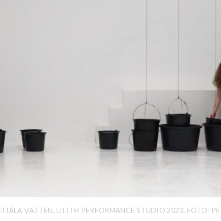
, STJÄLA VATTEN. LILITH PERFORMANCE STUDIO 2023. FOTO: 