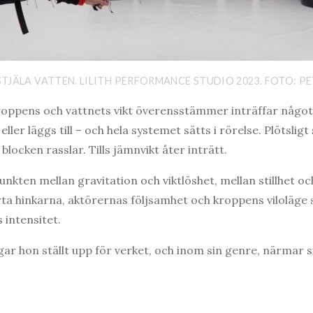
, STJÄLA VATTEN. LILITH PERFORMANCE STUDIO 2023. FOTO: 
 kroppens och vattnets vikt överensstämmer inträffar något
ller läggs till – och hela systemet sätts i rörelse. Plötsli
blocken rasslar. Tills jämnvikt åter inträtt.
unkten mellan gravitation och viktlöshet, mellan stillhet 
rta hinkarna, aktörernas följsamhet och kroppens viloläge
 intensitet.
ar hon ställt upp för verket, och inom sin genre, närmar si