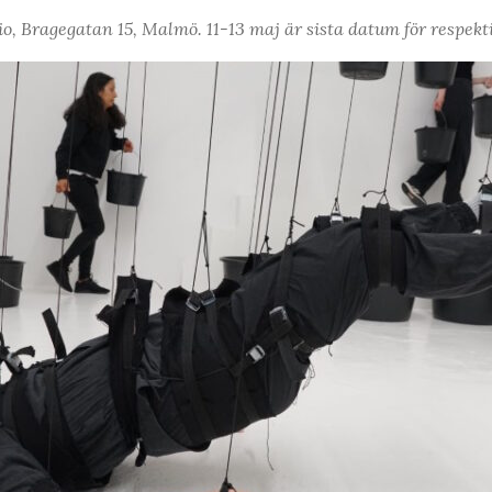
io, Bragegatan 15, Malmö. 11-13 maj är sista datum för respek