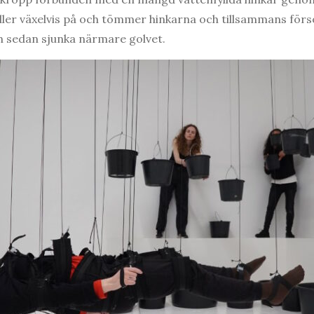
ller växelvis på och tömmer hinkarna och tillsammans förs
ch sedan sjunka närmare golvet.