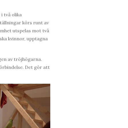
i två olika
ällningar körs runt av
amhet utspelas mot två
nska kvinnor, upptagna
gen av tröjhögarna.
örbindelse. Det gör att