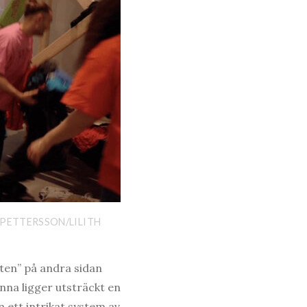
PETTERSSON/LILITH
tten” på andra sidan
nna ligger utsträckt en
 ett intrikat system av