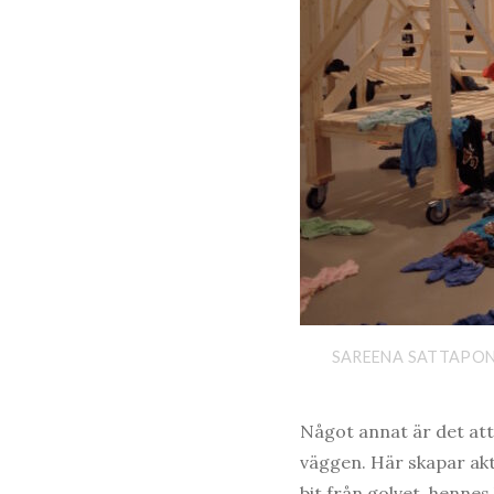
SAREENA SATTAPON
Något annat är det att 
väggen. Här skapar akt
bit från golvet, henne