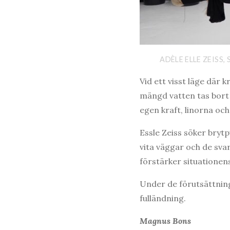
ADÈLE ELLE ZEISS
Vid ett visst läge där
mängd vatten tas bort e
egen kraft, linorna och 
Essle Zeiss söker brytp
vita väggar och de sva
förstärker situationens
Under de förutsättning
fulländning.
Magnus Bons