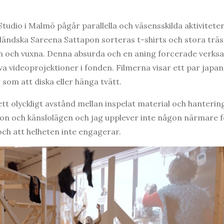
tudio i Malmö pågår parallella och väsensskilda aktiviteter 
ändska Sareena Sattapon sorteras t-shirts och stora träst
n och vuxna. Denna absurda och en aning forcerade verks
va videoprojektioner i fonden. Filmerna visar ett par japa
som att diska eller hänga tvätt.
tt olyckligt avstånd mellan inspelat material och hanterin
on och känslolägen och jag upplever inte någon närmare f
och att helheten inte engagerar.