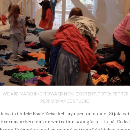
, WE ARE MARCHING TOWARD NON-EXISTENT. FOTO: PETTER 
PERFORMANCE STUDIO
kliva in i Adèle Essle Zeiss helt nya performance ”Stjäla va
örernas arbete en koncentration som går att ta på. En kvi
s kropp förbunden med en mängd vattenfyllda hinkar genom