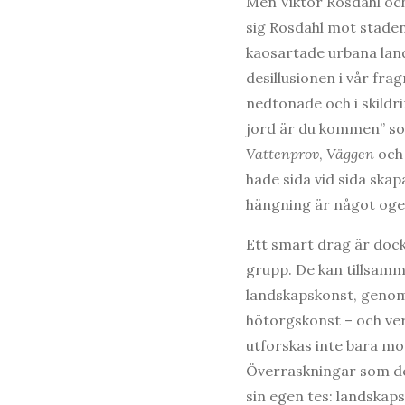
Men Viktor Rosdahl och
sig Rosdahl mot staden
kaosartade urbana land
desillusionen i vår f
nedtonade och i skildr
jord är du kommen” so
Vattenprov
,
Väggen
oc
hade sida vid sida skap
hängning är något oge
Ett smart drag är dock
grupp. De kan tillsamm
landskapskonst, genom e
hötorgskonst – och verk
utforskas inte bara mot
Överraskningar som d
sin egen tes: landskapsm