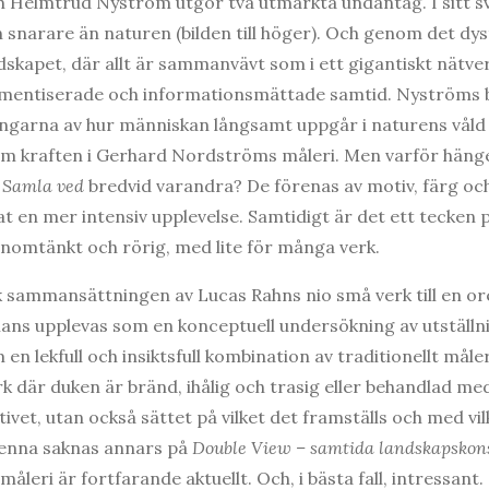
 Helmtrud Nyström utgör två utmärkta undantag. I sitt sv
 snarare än naturen (bilden till höger). Och genom det dy
skapet, där allt är sammanvävt som i ett gigantiskt nätve
ragmentiserade och informationsmättade samtid. Nyströms 
ingarna av hur människan långsamt uppgår i naturens våld
m kraften i Gerhard Nordströms måleri. Men varför hänge
h
Samla ved
bredvid varandra? De förenas av motiv, färg oc
at en mer intensiv upplevelse. Samtidigt är det ett tecken 
nomtänkt och rörig, med lite för många verk.
 sammansättningen av Lucas Rahns nio små verk till en or
ans upplevas som en konceptuell undersökning av utställn
n lekfull och insiktsfull kombination av traditionellt måler
 där duken är bränd, ihålig och trasig eller behandlad med
ivet, utan också sättet på vilket det framställs och med vil
enna saknas annars på
Double View – samtida landskapskon
åleri är fortfarande aktuellt. Och, i bästa fall, intressant.