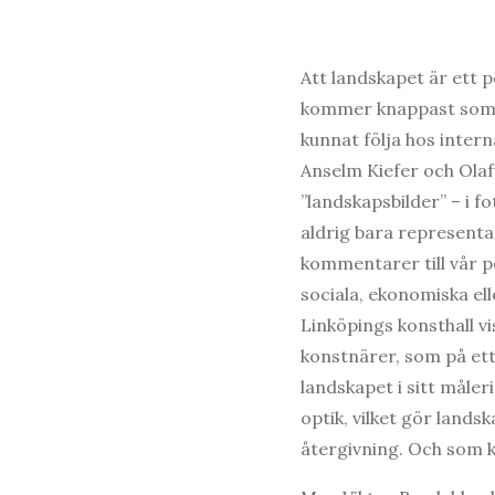
Att landskapet är ett 
kommer knappast som e
kunnat följa hos inter
Anselm Kiefer och Olaf
”landskapsbilder” – i f
aldrig bara representa
kommentarer till vår p
sociala, ekonomiska ell
Linköpings konsthall v
konstnärer, som på ett e
landskapet i sitt måleri
optik, vilket gör lands
återgivning. Och som k