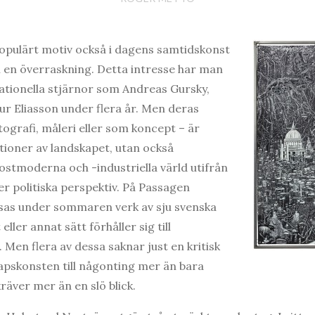
populärt motiv också i dagens samtidskonst
n överraskning. Detta intresse har man
nationella stjärnor som Andreas Gursky,
ur Eliasson under flera år. Men deras
otografi, måleri eller som koncept – är
tioner av landskapet, utan också
ostmoderna och -industriella värld utifrån
er politiska perspektiv. På Passagen
isas under sommaren verk av sju svenska
ller annat sätt förhåller sig till
. Men flera av dessa saknar just en kritisk
kapskonsten till någonting mer än bara
räver mer än en slö blick.