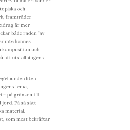
art-vita måleri vänder
stopiska och
rk, framträder
bidrag är mer
 ekar både raden ”av
r inte hennes
h komposition och
på att utställningens
egelbunden liten
ingens tema,
i – på gränsen till
 jord. På så sätt
ka material.
st
, som mest bekräftar