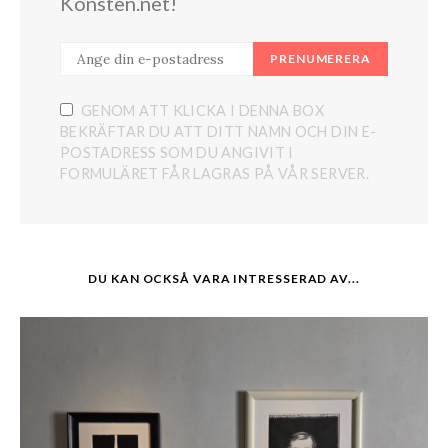
Konsten.net!
PRENUMERERA
GENOM ATT KLICKA I DENNA BOX
BEKRÄFTAR DU ATT DITT NAMN OCH DIN E-
POSTADRESS SOM DU ANGIVIT I
FORMULÄRET FÅR LAGRAS PÅ VÅR SERVER.
DU KAN OCKSÅ VARA INTRESSERAD AV...