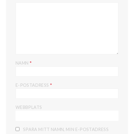
*
NAMN
*
E-POSTADRESS
WEBBPLATS
SPARA MITT NAMN, MIN E-POSTADRESS