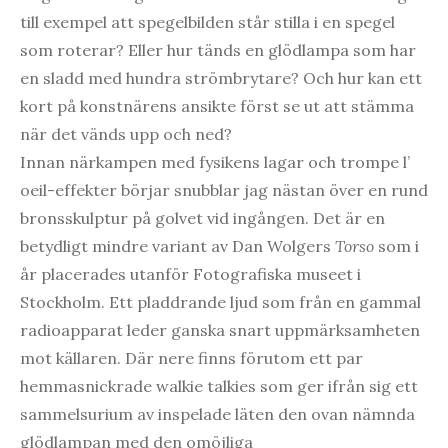
till exempel att spegelbilden står stilla i en spegel
som roterar? Eller hur tänds en glödlampa som har
en sladd med hundra strömbrytare? Och hur kan ett
kort på konstnärens ansikte först se ut att stämma
när det vänds upp och ned?
Innan närkampen med fysikens lagar och trompe l’
oeil-effekter börjar snubblar jag nästan över en rund
bronsskulptur på golvet vid ingången. Det är en
betydligt mindre variant av Dan Wolgers
Torso
som i
år placerades utanför Fotografiska museet i
Stockholm. Ett pladdrande ljud som från en gammal
radioapparat leder ganska snart uppmärksamheten
mot källaren. Där nere finns förutom ett par
hemmasnickrade walkie talkies som ger ifrån sig ett
sammelsurium av inspelade läten den ovan nämnda
glödlampan med den omöjliga