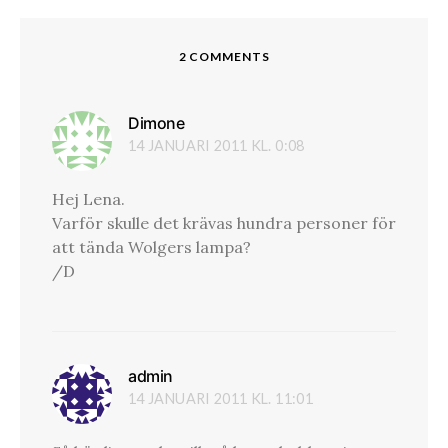
2 COMMENTS
Dimone
skriver:
14 JANUARI 2011 KL. 0:08
Hej Lena.
Varför skulle det krävas hundra personer för
att tända Wolgers lampa?
/D
admin
skriver:
14 JANUARI 2011 KL. 11:01