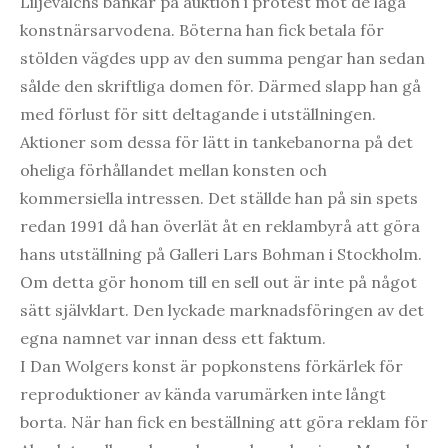
Liljevalchs bänkar på auktion i protest mot de låga
konstnärsarvodena. Böterna han fick betala för
stölden vägdes upp av den summa pengar han sedan
sålde den skriftliga domen för. Därmed slapp han gå
med förlust för sitt deltagande i utställningen.
Aktioner som dessa för lätt in tankebanorna på det
oheliga förhållandet mellan konsten och
kommersiella intressen. Det ställde han på sin spets
redan 1991 då han överlät åt en reklambyrå att göra
hans utställning på Galleri Lars Bohman i Stockholm.
Om detta gör honom till en
sell out
är inte på något
sätt självklart. Den lyckade marknadsföringen av det
egna namnet var innan dess ett faktum.
I Dan Wolgers konst är popkonstens förkärlek för
reproduktioner av kända varumärken inte långt
borta. När han fick en beställning att göra reklam för