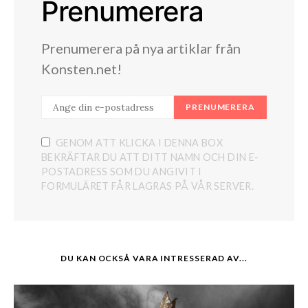
Prenumerera
Prenumerera på nya artiklar från
Konsten.net!
PRENUMERERA
GENOM ATT KLICKA I DENNA BOX
BEKRÄFTAR DU ATT DITT NAMN OCH DIN E-
POSTADRESS SOM DU ANGIVIT I
FORMULÄRET FÅR LAGRAS PÅ VÅR SERVER.
DU KAN OCKSÅ VARA INTRESSERAD AV...