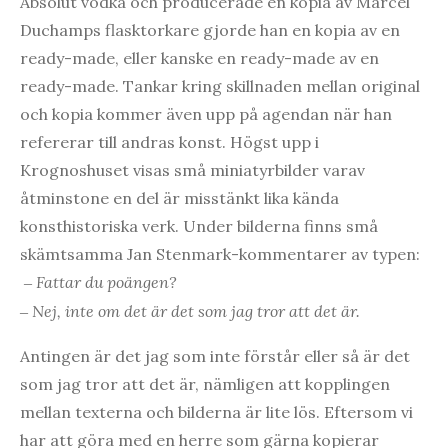
Absolut vodka och producerade en kopia av Marcel
Duchamps flasktorkare gjorde han en kopia av en
ready-made, eller kanske en ready-made av en
ready-made. Tankar kring skillnaden mellan original
och kopia kommer även upp på agendan när han
refererar till andras konst. Högst upp i
Krognoshuset visas små miniatyrbilder varav
åtminstone en del är misstänkt lika kända
konsthistoriska verk. Under bilderna finns små
skämtsamma Jan Stenmark-kommentarer av typen:
Fattar du poängen?
–
Nej, inte om det är det som jag tror att det är.
–
Antingen är det jag som inte förstår eller så är det
som jag tror att det är, nämligen att kopplingen
mellan texterna och bilderna är lite lös. Eftersom vi
har att göra med en herre som gärna kopierar