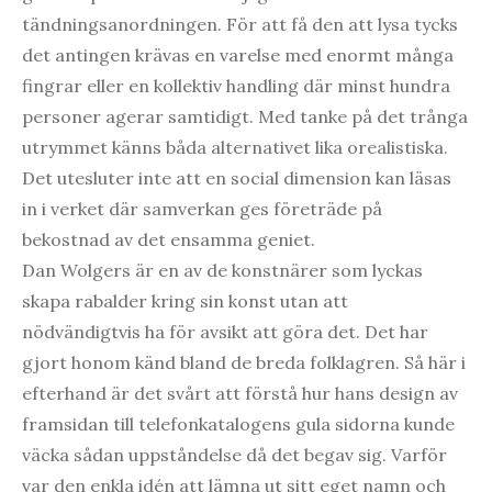
tändningsanordningen. För att få den att lysa tycks
det antingen krävas en varelse med enormt många
fingrar eller en kollektiv handling där minst hundra
personer agerar samtidigt. Med tanke på det trånga
utrymmet känns båda alternativet lika orealistiska.
Det utesluter inte att en social dimension kan läsas
in i verket där samverkan ges företräde på
bekostnad av det ensamma geniet.
Dan Wolgers är en av de konstnärer som lyckas
skapa rabalder kring sin konst utan att
nödvändigtvis ha för avsikt att göra det. Det har
gjort honom känd bland de breda folklagren. Så här i
efterhand är det svårt att förstå hur hans design av
framsidan till telefonkatalogens gula sidorna kunde
väcka sådan uppståndelse då det begav sig. Varför
var den enkla idén att lämna ut sitt eget namn och