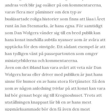
andras verk blir jag osäker på om kommentarerna,
varav flera mer påminner om den typ av
buskisartade roliga historier som finns att läsa i Året
runt än Jan Stenmarks, är hans egna. För samtidigt
som Dan Wolgers vänder sig till en bred publik kan
hans konst innehålla subtila nyanser som är svåra att
upptäcka för den oinvigde. Ett sådant exempel är att
han tydligen vänt på passepartouten som omger
miniatyrbilderna och kommentarerna.
Även om det ibland kan vara svårt att veta när
Dan
Wolgers
luras eller driver med publiken är just hans
sinne för humor en av hans stora förtjänster. Så den
som av någon anledning tvivlar på att konst kan vara
kul bör genast bege sig till Krognoshuset. Trots att
utställningen knappast lär bli en av hans mest
uppmärksammade bör den få även den mest