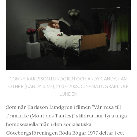
CONNY KARLSSON LUNDGREN OCH ANDY CANDY, I AM
OTHER (CANDY & ME), 2007-2008. CINEMATOGRAFI: ULF
LUNDÉN
Som när Karlsson Lundgren i filmen ”Vår resa till
Frankrike (Mont des Tantes)” skildrar hur fyra unga
homosexuella män i den socialistiska
Göteborgsföreningen Röda Bögar 1977 deltar i ett