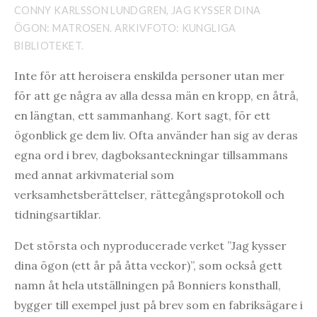
CONNY KARLSSON LUNDGREN, JAG KYSSER DINA
ÖGON: MATROSEN. ARKIVFOTO: KUNGLIGA
BIBLIOTEKET.
Inte för att heroisera enskilda personer utan mer
för att ge några av alla dessa män en kropp, en åtrå,
en längtan, ett sammanhang. Kort sagt, för ett
ögonblick ge dem liv. Ofta använder han sig av deras
egna ord i brev, dagboksanteckningar tillsammans
med annat arkivmaterial som
verksamhetsberättelser, rättegångsprotokoll och
tidningsartiklar.
Det största och nyproducerade verket ”Jag kysser
dina ögon (ett år på åtta veckor)”, som också gett
namn åt hela utställningen på Bonniers konsthall,
bygger till exempel just på brev som en fabriksägare i