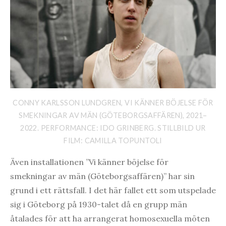
CONNY KARLSSON LUNDGREN, VI KÄNNER BÖJELSE FÖR
SMEKNINGAR AV MÄN (GÖTEBORGSAFFÄREN), 2021–
2022. PERFORMANCE: IDO GRINBERG. STILLBILD UR
FILM: CAMILLA TOPUNTOLI
Även installationen ”Vi känner böjelse för
smekningar av män (Göteborgsaffären)” har sin
grund i ett rättsfall. I det här fallet ett som utspelade
sig i Göteborg på 1930-talet då en grupp män
åtalades för att ha arrangerat homosexuella möten