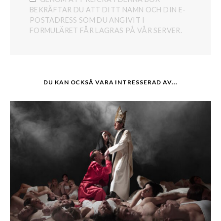
BEKRÄFTAR DU ATT DITT NAMN OCH DIN E-
POSTADRESS SOM DU ANGIVIT I
FORMULÄRET FÅR LAGRAS PÅ VÅR SERVER.
DU KAN OCKSÅ VARA INTRESSERAD AV...