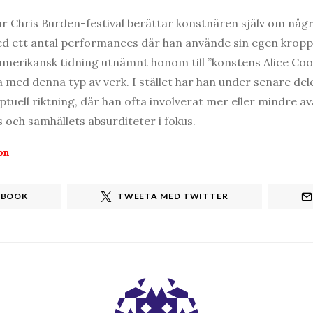
vår Chris Burden-festival berättar konstnären själv om någr
ed ett antal performances där han använde sin egen kropp p
r amerikansk tidning utnämnt honom till ”konstens Alice Co
 med denna typ av verk. I stället har han under senare dele
ptuell riktning, där han ofta involverat mer eller mindre a
 och samhällets absurditeter i fokus.
on
EBOOK
TWEETA MED TWITTER