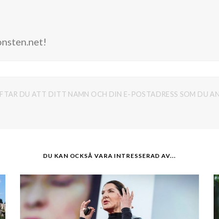
onsten.net!
FTAR DU ATT DITT NAMN OCH DIN E-POSTADRESS SOM DU AN
DU KAN OCKSÅ VARA INTRESSERAD AV...