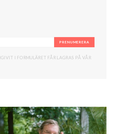
PRENUMERERA
GIVIT I FORMULÄRET FÅR LAGRAS PÅ VÅR