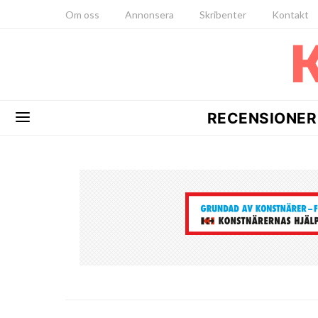
Om oss
Annonsera
Skribenter
Kontakt
RECENSIONER