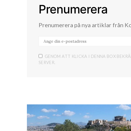
Prenumerera
Prenumerera på nya artiklar från K
GENOM ATT KLICKA I DENNA BOX BEKRÄ
SERVER.