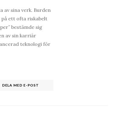
a av sina verk. Burden
å ett ofta riskabelt
oper” bestämde sig
n av sin karriär
vancerad teknologi för
DELA MED E-POST