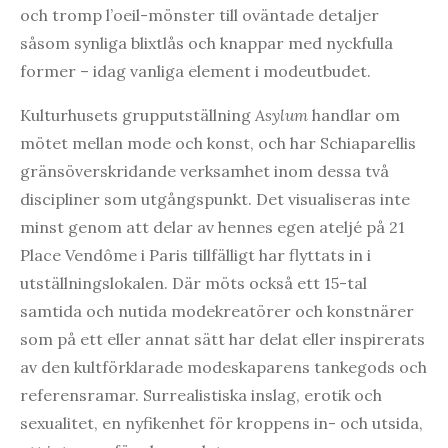
och tromp l’oeil-mönster till oväntade detaljer
såsom synliga blixtlås och knappar med nyckfulla
former – idag vanliga element i modeutbudet.
Kulturhusets grupputställning
Asylum
handlar om
mötet mellan mode och konst, och har Schiaparellis
gränsöverskridande verksamhet inom dessa två
discipliner som utgångspunkt. Det visualiseras inte
minst genom att delar av hennes egen ateljé på 21
Place Vendôme i Paris tillfälligt har flyttats in i
utställningslokalen. Där möts också ett 15-tal
samtida och nutida modekreatörer och konstnärer
som på ett eller annat sätt har delat eller inspirerats
av den kultförklarade modeskaparens tankegods och
referensramar. Surrealistiska inslag, erotik och
sexualitet, en nyfikenhet för kroppens in- och utsida,