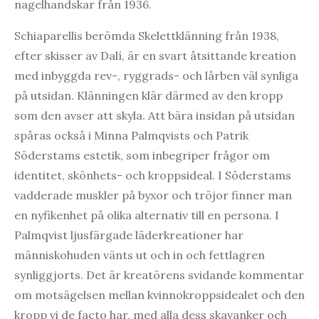
nagelhandskar från 1936.
Schiaparellis berömda Skelettklänning från 1938,
efter skisser av Dalí, är en svart åtsittande kreation
med inbyggda rev-, ryggrads- och lårben väl synliga
på utsidan. Klänningen klär därmed av den kropp
som den avser att skyla. Att bära insidan på utsidan
spåras också i Minna Palmqvists och Patrik
Söderstams estetik, som inbegriper frågor om
identitet, skönhets- och kroppsideal. I Söderstams
vadderade muskler på byxor och tröjor finner man
en nyfikenhet på olika alternativ till en persona. I
Palmqvist ljusfärgade läderkreationer har
människohuden vänts ut och in och fettlagren
synliggjorts. Det är kreatörens svidande kommentar
om motsägelsen mellan kvinnokroppsidealet och den
kropp vi de facto har, med alla dess skavanker och