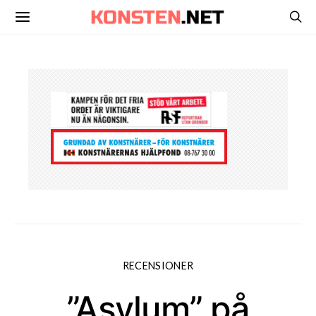
RECENSIONER
”Asylum” på