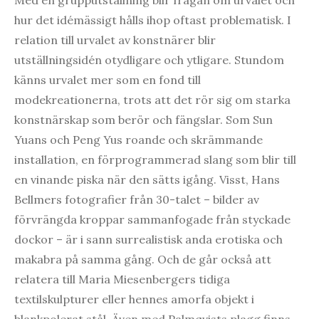
hur det idémässigt hålls ihop oftast problematisk. I
relation till urvalet av konstnärer blir
utställningsidén otydligare och ytligare. Stundom
känns urvalet mer som en fond till
modekreationerna, trots att det rör sig om starka
konstnärskap som berör och fängslar. Som Sun
Yuans och Peng Yus roande och skrämmande
installation, en förprogrammerad slang som blir till
en vinande piska när den sätts igång. Visst, Hans
Bellmers fotografier från 30-talet – bilder av
förvrängda kroppar sammanfogade från styckade
dockor – är i sann surrealistisk anda erotiska och
makabra på samma gång. Och de går också att
relatera till Maria Miesenbergers tidiga
textilskulpturer eller hennes amorfa objekt i
blankpolerat stål. Även med Palmqvists plagg finns