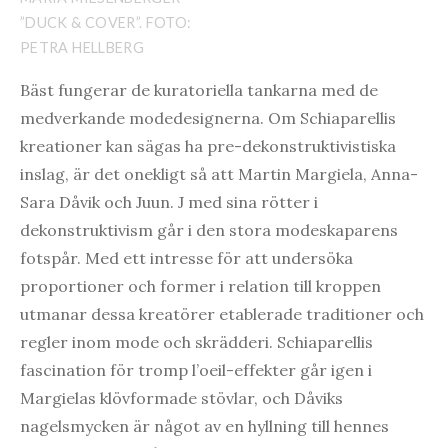
”DUCK & COVER”. FOTO:
PETRA HELLBERG
Bäst fungerar de kuratoriella tankarna med de
medverkande modedesignerna. Om Schiaparellis
kreationer kan sägas ha pre-dekonstruktivistiska
inslag, är det onekligt så att Martin Margiela, Anna-
Sara Dåvik och Juun. J med sina rötter i
dekonstruktivism går i den stora modeskaparens
fotspår. Med ett intresse för att undersöka
proportioner och former i relation till kroppen
utmanar dessa kreatörer etablerade traditioner och
regler inom mode och skrädderi. Schiaparellis
fascination för tromp l’oeil-effekter går igen i
Margielas klövformade stövlar, och Dåviks
nagelsmycken är något av en hyllning till hennes