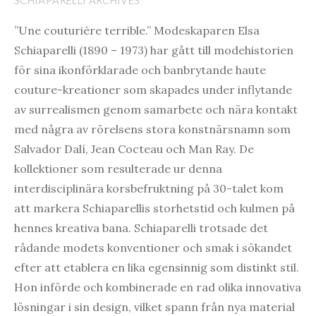
SCHIAPARELLI ARCHIVES
”Une couturière terrible.” Modeskaparen Elsa
Schiaparelli (1890 – 1973) har gått till modehistorien
för sina ikonförklarade och banbrytande haute
couture-kreationer som skapades under inflytande
av surrealismen genom samarbete och nära kontakt
med några av rörelsens stora konstnärsnamn som
Salvador Dalí, Jean Cocteau och Man Ray. De
kollektioner som resulterade ur denna
interdisciplinära korsbefruktning på 30-talet kom
att markera Schiaparellis storhetstid och kulmen på
hennes kreativa bana. Schiaparelli trotsade det
rådande modets konventioner och smak i sökandet
efter att etablera en lika egensinnig som distinkt stil.
Hon införde och kombinerade en rad olika innovativa
lösningar i sin design, vilket spann från nya material