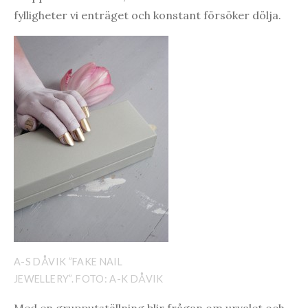
fylligheter vi enträget och konstant försöker dölja.
A-S DÅVIK ”FAKE NAIL
JEWELLERY”. FOTO: A-K DÅVIK
Med en grupputställning blir frågan om urvalet och