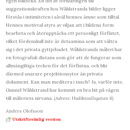
egen bakficka. En del av förklaringen till
suggestionskraften hos Wåhlstrands bilder ligger
förstås i intimiteten i såväl hennes ämne som tilltal.
Hennes motivval styrs av viljan att i bildens form
bearbeta och återupptäcka ett personligt förflutet,
vilket fördenskull inte är detsamma som att vältra
sig i det privata gyttjebadet. Wåhlstrands måleri har
en fotografisk distans som gör att de fungerar som
allmängiltiga tecken för det förflutna, och blir
därmed snarare projektionsytor än privata
dokument. Kan man meditera i tusch? Ja, varför inte.
Gunnel Wåhlstrand har kommit en bra bit på vägen
till måleriets nirvana.
(Adress: Hudiksvallsgatan 8)
Anders Olofsson
Utskriftsvänlig version