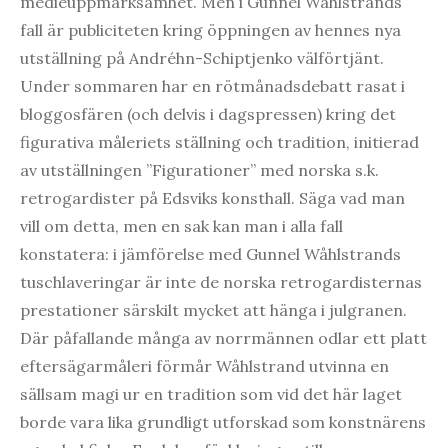
medieuppmärksamhet. Men i Gunnel Wåhlstrands
fall är publiciteten kring öppningen av hennes nya
utställning på Andréhn-Schiptjenko välförtjänt.
Under sommaren har en rötmånadsdebatt rasat i
bloggosfären (och delvis i dagspressen) kring det
figurativa måleriets ställning och tradition, initierad
av utställningen ”Figurationer” med norska s.k.
retrogardister på Edsviks konsthall. Säga vad man
vill om detta, men en sak kan man i alla fall
konstatera: i jämförelse med Gunnel Wåhlstrands
tuschlaveringar är inte de norska retrogardisternas
prestationer särskilt mycket att hänga i julgranen.
Där påfallande många av norrmännen odlar ett platt
eftersägarmåleri förmår Wåhlstrand utvinna en
sällsam magi ur en tradition som vid det här laget
borde vara lika grundligt utforskad som konstnärens