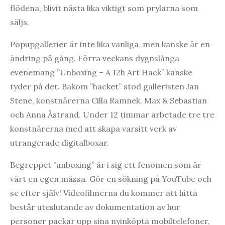
flödena, blivit nästa lika viktigt som prylarna som
säljs.
Popupgallerier är inte lika vanliga, men kanske är en
ändring på gång. Förra veckans dygnslånga
evenemang ”Unboxing – A 12h Art Hack” kanske
tyder på det. Bakom ”hacket” stod galleristen Jan
Stene, konstnärerna Cilla Ramnek, Max & Sebastian
och Anna Åstrand. Under 12 timmar arbetade tre tre
konstnärerna med att skapa varsitt verk av
utrangerade digitalboxar.
Begreppet ”unboxing” är i sig ett fenomen som är
värt en egen mässa. Gör en sökning på YouTube och
se efter själv! Videofilmerna du kommer att hitta
består uteslutande av dokumentation av hur
personer packar upp sina nyinköpta mobiltelefoner,