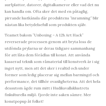
surfplattor, datorer, digitalkameror eller vad det nu
kan handla om. Ofta sker det med en påtaglig,
pirrande lustkänsla där produktens ”inramning” blir
nästan lika betydelsefull som produkten själv.
Teamet bakom ”Unboxing – A 12h Art Hack”
reverserade processen genom att bryta loss de
utdömda prylarna ur deras tidigare sammanhang
för att låta dem förädlas till konst. Att använda
kasserad teknik som råmaterial till konstverk är i sig
inget nytt, men att det sker i realtid och under
former som ledig placerar sig mellan barmingel och
performance, det tillhör ovanligheterna. Att det hela
dessutom ägde rum mitt i Hudiksvallsklustrets
finkulturella miljö. fjorde inte saken sämre. Mer
konstpopup åt folket!