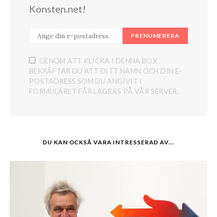
Konsten.net!
PRENUMERERA
GENOM ATT KLICKA I DENNA BOX
BEKRÄFTAR DU ATT DITT NAMN OCH DIN E-
POSTADRESS SOM DU ANGIVIT I
FORMULÄRET FÅR LAGRAS PÅ VÅR SERVER.
DU KAN OCKSÅ VARA INTRESSERAD AV...