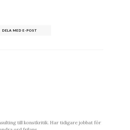
DELA MED E-POST
ting till konstkritik. Har tidigare jobbat för
ndra ord frilans.