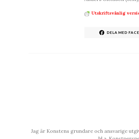
Utskriftsvänlig versi
DELA MED FAC
Jag är Konstens grundare och ansvarige utgiva
bl.a. Konstpersp