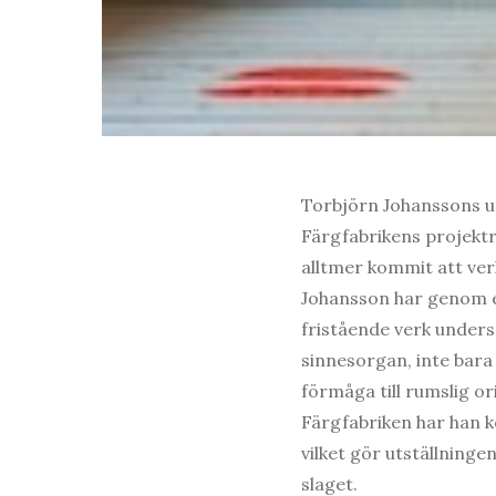
Torbjörn Johanssons ut
Färgfabrikens projekt
alltmer kommit att ver
Johansson har genom en
fristående verk undersö
sinnesorgan, inte bara
förmåga till rumslig or
Färgfabriken har han k
vilket gör utställninge
slaget.