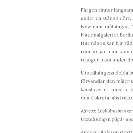
Färgen rinner långsamt
under en stängd dörr. 
Newmans målningar, ”Wh
Nationalgalerie i Berl
Hur någon kan blir räd
rum börjar man känna 
tränger fram under dör
Utställningens dolda b
förvandlar den måleris
känsla av att konst är
den diskreta, abstrakt
Adress: Lövholmsbrinke
Utställningen pågår und
Anders Olofsson (text),