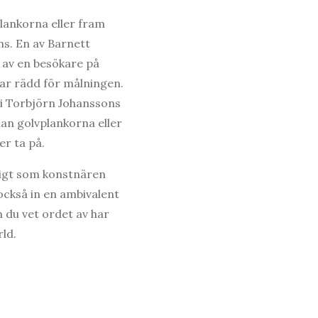
lankorna eller fram
ns. En av Barnett
 av en besökare på
var rädd för målningen.
 i Torbjörn Johanssons
n golvplankorna eller
er ta på.
igt som konstnären
också in en ambivalent
 du vet ordet av har
ld.