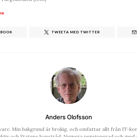
on
EBOOK
TWEETA MED TWITTER
Anders Olofsson
re. Min bakgrund är brokig, och omfattar allt från IT-konsul
ektiv och Statens konstråd. Numera pensionerad och med a