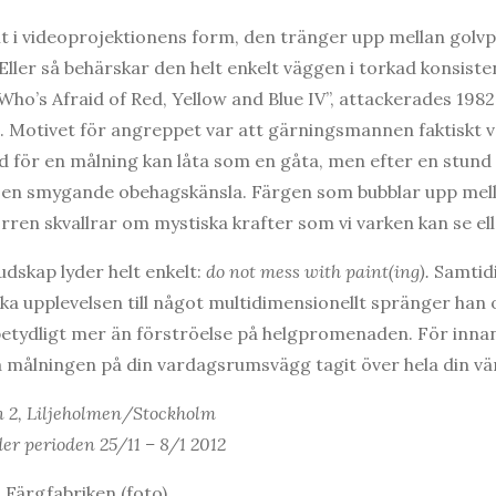
 i videoprojektionens form, den tränger upp mellan golvp
Eller så behärskar den helt enkelt väggen i torkad konsiste
o’s Afraid of Red, Yellow and Blue IV”, attackerades 1982
in. Motivet för angreppet var att gärningsmannen faktiskt 
d för en målning kan låta som en gåta, men efter en stund
en smygande obehagskänsla. Färgen som bubblar upp mella
ren skvallrar om mystiska krafter som vi varken kan se ell
udskap lyder helt enkelt:
do not mess with paint(ing).
Samtid
ka upplevelsen till något multidimensionellt spränger han 
 betydligt mer än förströelse på helgpromenaden. För innan
a målningen på din vardagsrumsvägg tagit över hela din vär
n 2, Liljeholmen/Stockholm
er perioden 25/11 – 8/1 2012
 Färgfabriken (foto)