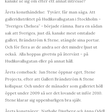
kanske se sig om efter ett annat intresse?
Årets konsthändelse: Tyvärr, får man säga. Att
galleridistriktet på Hudiksvallsgatan i Stockholm –
”Sveriges Chelsea” – började rämna. Bara en sådan
sak att Sveriges, just då, kanske mest omtalade
galleri, Brändström & Stene, stängde sina portar.
Och för flera av de andra ser det mindre ljust ut
också. Alla hoppas givetvis på återväxt – på
Hudiksvallsgatan eller på annat håll.
Årets comeback: Jan Stene öppnar eget, Stene
Projects, efter att Galleri Brändström & Stene
kollapsar. Och under de månader som galleriet höll
öppet under 2009 så ser det lovande ut inför 2010.
Stene klarar sig uppenbarligen bra själv.
Årets konstnärer: Nathalie Djurberg
och
Anna Odell.