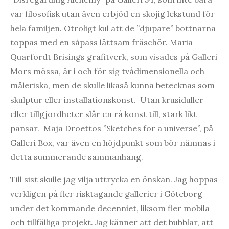
var filosofisk utan även erbjöd en skojig lekstund för
hela familjen. Otroligt kul att de ”djupare” bottnarna
toppas med en såpass lättsam fräschör. Maria
Quarfordt Brisings grafitverk, som visades på Galleri
Mors mössa, är i och för sig tvådimensionella och
måleriska, men de skulle likaså kunna betecknas som
skulptur eller installationskonst. Utan krusiduller
eller tillgjordheter slår en rå konst till, stark likt
pansar. Maja Droettos ”Sketches for a universe”, på
Galleri Box, var även en höjdpunkt som bör nämnas i
detta summerande sammanhang.
Till sist skulle jag vilja uttrycka en önskan. Jag hoppas
verkligen på fler risktagande gallerier i Göteborg
under det kommande decenniet, liksom fler mobila
och tillfälliga projekt. Jag känner att det bubblar, att