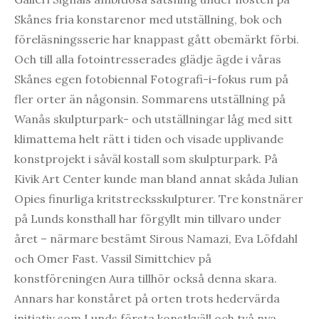
Skånes fria konstarenor med utställning, bok och
föreläsningsserie har knappast gått obemärkt förbi.
Och till alla fotointresserades glädje ägde i våras
Skånes egen fotobiennal Fotografi-i-fokus rum på
fler orter än någonsin. Sommarens utställning på
Wanås skulpturpark- och utställningar låg med sitt
klimattema helt rätt i tiden och visade upplivande
konstprojekt i såväl kostall som skulpturpark. På
Kivik Art Center kunde man bland annat skåda Julian
Opies finurliga kritstrecksskulpturer. Tre konstnärer
på Lunds konsthall har förgyllt min tillvaro under
året – närmare bestämt Sirous Namazi, Eva Löfdahl
och Omer Fast. Vassil Simittchiev på
konstföreningen Aura tillhör också denna skara.
Annars har konståret på orten trots hedervärda
initiativ som Lunds första konstkväll och två nya