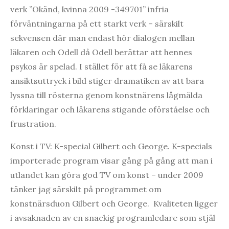
verk ”Okänd, kvinna 2009 -349701” infria
förväntningarna på ett starkt verk – särskilt
sekvensen där man endast hör dialogen mellan
läkaren och Odell då Odell berättar att hennes
psykos är spelad. I stället för att få se läkarens
ansiktsuttryck i bild stiger dramatiken av att bara
lyssna till rösterna genom konstnärens lågmälda
förklaringar och läkarens stigande oförståelse och
frustration.
Konst i TV: K-special Gilbert och George. K-specials
importerade program visar gång på gång att man i
utlandet kan göra god TV om konst – under 2009
tänker jag särskilt på programmet om
konstnärsduon Gilbert och George. Kvaliteten ligger
i avsaknaden av en snackig programledare som stjäl