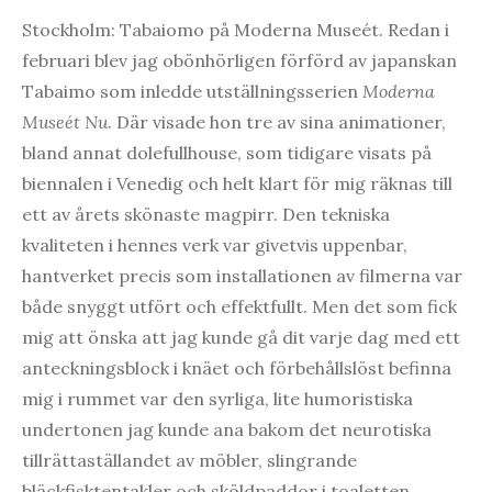
Stockholm: Tabaiomo på Moderna Museét. Redan i
februari blev jag obönhörligen förförd av japanskan
Tabaimo som inledde utställningsserien
Moderna
Museét Nu
. Där visade hon tre av sina animationer,
bland annat dolefullhouse, som tidigare visats på
biennalen i Venedig och helt klart för mig räknas till
ett av årets skönaste magpirr. Den tekniska
kvaliteten i hennes verk var givetvis uppenbar,
hantverket precis som installationen av filmerna var
både snyggt utfört och effektfullt. Men det som fick
mig att önska att jag kunde gå dit varje dag med ett
anteckningsblock i knäet och förbehållslöst befinna
mig i rummet var den syrliga, lite humoristiska
undertonen jag kunde ana bakom det neurotiska
tillrättaställandet av möbler, slingrande
bläckfisktentakler och sköldpaddor i toaletten.