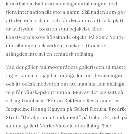
konsthallen. Båda var samlingsutställningar med
flera internationellt stora namn. Skillnaden som gör
att den ena briljant och får den andra att falla platt
är attityden – konsten som bejakelse eller
konstverken som högaktade objekt. På Sonic Youth-
utställningen fick verken krocka fritt och de
stängdes inte in i en tematisk tolkning.
Vad det gäller Malmöområdets galleriscen så måste
jag erkänna att jag har många luckor i bevakningen,
och är också medveten om att man här kan anklaga
mig för vänskapskorruption. Men av det jag sett så
vill jag framhålla: ”For an Epidemic Resistance” av
Jacqueline Hoang Nguyen på Galleri Pictura. Fredrik
Strids ”Detaljer och Fundament” på Galleri 21, och på
samma galleri Marko Vuokola utställning ”The
Seventh Wave”. Mathias Kristerssons performance-