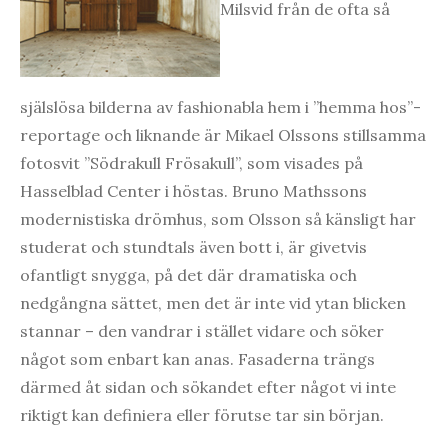
Milsvid från de ofta så
själslösa bilderna av fashionabla hem i ”hemma hos”-
reportage och liknande är Mikael Olssons stillsamma
fotosvit ”Södrakull Frösakull”, som visades på
Hasselblad Center i höstas. Bruno Mathssons
modernistiska drömhus, som Olsson så känsligt har
studerat och stundtals även bott i, är givetvis
ofantligt snygga, på det där dramatiska och
nedgångna sättet, men det är inte vid ytan blicken
stannar – den vandrar i stället vidare och söker
något som enbart kan anas. Fasaderna trängs
därmed åt sidan och sökandet efter något vi inte
riktigt kan definiera eller förutse tar sin början.