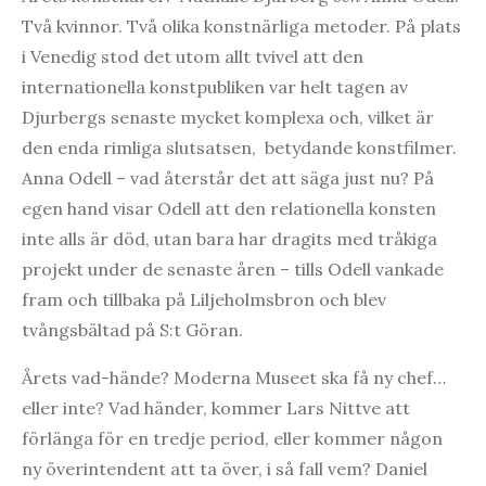
Två kvinnor. Två olika konstnärliga metoder. På plats
i Venedig stod det utom allt tvivel att den
internationella konstpubliken var helt tagen av
Djurbergs senaste mycket komplexa och, vilket är
den enda rimliga slutsatsen, betydande konstfilmer.
Anna Odell – vad återstår det att säga just nu? På
egen hand visar Odell att den relationella konsten
inte alls är död, utan bara har dragits med tråkiga
projekt under de senaste åren – tills Odell vankade
fram och tillbaka på Liljeholmsbron och blev
tvångsbältad på S:t Göran.
Årets vad-hände? Moderna Museet ska få ny chef…
eller inte? Vad händer, kommer Lars Nittve att
förlänga för en tredje period, eller kommer någon
ny överintendent att ta över, i så fall vem? Daniel