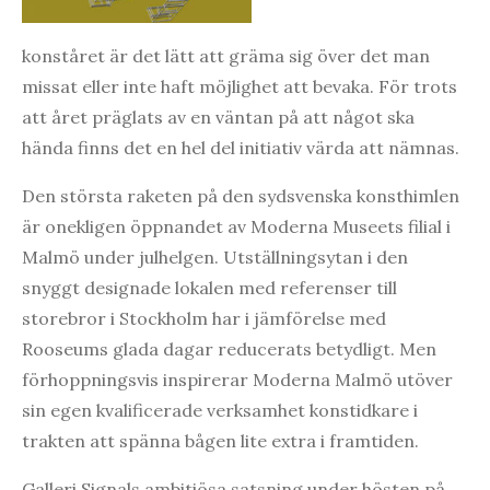
konståret är det lätt att gräma sig över det man
missat eller inte haft möjlighet att bevaka. För trots
att året präglats av en väntan på att något ska
hända finns det en hel del initiativ värda att nämnas.
Den största raketen på den sydsvenska konsthimlen
är onekligen öppnandet av Moderna Museets filial i
Malmö under julhelgen. Utställningsytan i den
snyggt designade lokalen med referenser till
storebror i Stockholm har i jämförelse med
Rooseums glada dagar reducerats betydligt. Men
förhoppningsvis inspirerar Moderna Malmö utöver
sin egen kvalificerade verksamhet konstidkare i
trakten att spänna bågen lite extra i framtiden.
Galleri Signals ambitiösa satsning under hösten på