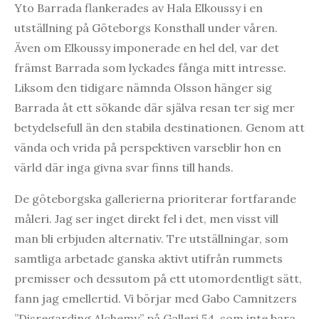
Yto Barrada flankerades av Hala Elkoussy i en
utställning på Göteborgs Konsthall under våren.
Även om Elkoussy imponerade en hel del, var det
främst Barrada som lyckades fånga mitt intresse.
Liksom den tidigare nämnda Olsson hänger sig
Barrada åt ett sökande där själva resan ter sig mer
betydelsefull än den stabila destinationen. Genom att
vända och vrida på perspektiven varseblir hon en
värld där inga givna svar finns till hands.
De göteborgska gallerierna prioriterar fortfarande
måleri. Jag ser inget direkt fel i det, men visst vill
man bli erbjuden alternativ. Tre utställningar, som
samtliga arbetade ganska aktivt utifrån rummets
premisser och dessutom på ett utomordentligt sätt,
fann jag emellertid. Vi börjar med Gabo Camnitzers
”Disregarding Alchemy” på Galleri 54, som inte bara