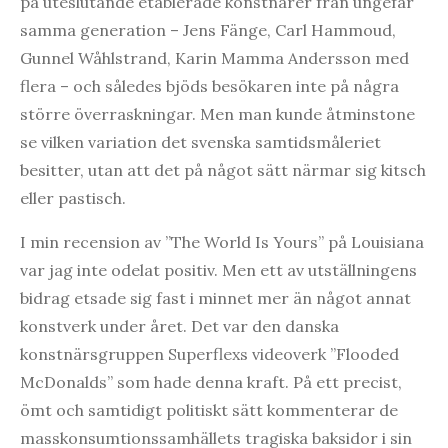
på uteslutande etablerade konstnärer från ungefär
samma generation – Jens Fänge, Carl Hammoud,
Gunnel Wåhlstrand, Karin Mamma Andersson med
flera – och således bjöds besökaren inte på några
större överraskningar. Men man kunde åtminstone
se vilken variation det svenska samtidsmåleriet
besitter, utan att det på något sätt närmar sig kitsch
eller pastisch.
I min recension av ”The World Is Yours” på Louisiana
var jag inte odelat positiv. Men ett av utställningens
bidrag etsade sig fast i minnet mer än något annat
konstverk under året. Det var den danska
konstnärsgruppen Superflexs videoverk ”Flooded
McDonalds” som hade denna kraft. På ett precist,
ömt och samtidigt politiskt sätt kommenterar de
masskonsumtionssamhällets tragiska baksidor i sin