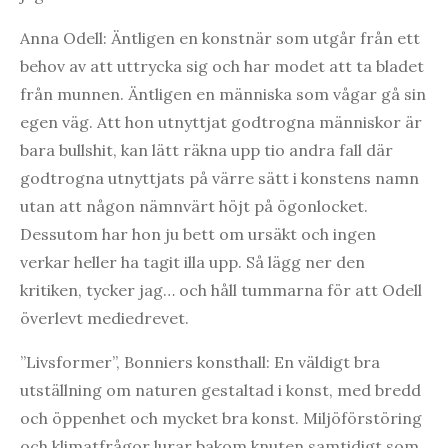
Anna Odell: Äntligen en konstnär som utgår från ett
behov av att uttrycka sig och har modet att ta bladet
från munnen. Äntligen en människa som vågar gå sin
egen väg. Att hon utnyttjat godtrogna människor är
bara bullshit, kan lätt räkna upp tio andra fall där
godtrogna utnyttjats på värre sätt i konstens namn
utan att någon nämnvärt höjt på ögonlocket.
Dessutom har hon ju bett om ursäkt och ingen
verkar heller ha tagit illa upp. Så lägg ner den
kritiken, tycker jag… och håll tummarna för att Odell
överlevt mediedrevet.
”Livsformer”, Bonniers konsthall: En väldigt bra
utställning om naturen gestaltad i konst, med bredd
och öppenhet och mycket bra konst. Miljöförstöring
och klimatfrågor lurar bakom knuten samtidigt som