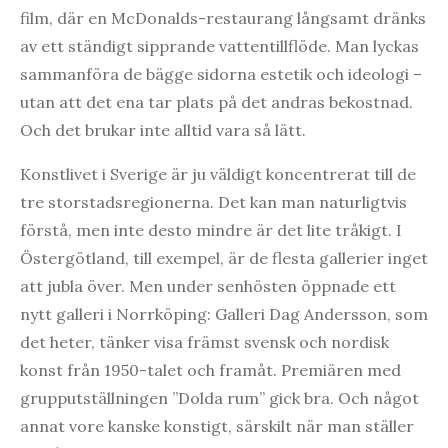
film, där en McDonalds-restaurang långsamt dränks
av ett ständigt sipprande vattentillflöde. Man lyckas
sammanföra de bägge sidorna estetik och ideologi –
utan att det ena tar plats på det andras bekostnad.
Och det brukar inte alltid vara så lätt.
Konstlivet i Sverige är ju väldigt koncentrerat till de
tre storstadsregionerna. Det kan man naturligtvis
förstå, men inte desto mindre är det lite tråkigt. I
Östergötland, till exempel, är de flesta gallerier inget
att jubla över. Men under senhösten öppnade ett
nytt galleri i Norrköping: Galleri Dag Andersson, som
det heter, tänker visa främst svensk och nordisk
konst från 1950-talet och framåt. Premiären med
grupputställningen ”Dolda rum” gick bra. Och något
annat vore kanske konstigt, särskilt när man ställer