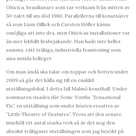
Oiticica, brasilianare som var verksam från mitten av
50-talet till sin död 1980. Parallellerna till konstnärer
så som Liam Gillick och Carsten Höller känns
omöjliga att inte dra, men Oiticicas installationer var
än mer lekfullt livsbejakande. Han hade inte heller
samma, rätt tråkiga, industriella framtoning som
sina nutida kolleger.
Om man ändå ska talar om toppar och botten under
2009 så går det hålla sig till en enskild
utställningslokal. I detta fall Malmö konsthall. Under
sommaren visades där Sonic Youths ”Sensational
Fix”, en utställning som under hösten ersattes av
”Little Theatre of Gestures”. Trots att den senare
innehöll ett antal starka verk så är det nog den
absolut tråkigaste utställningen som jag besökt på